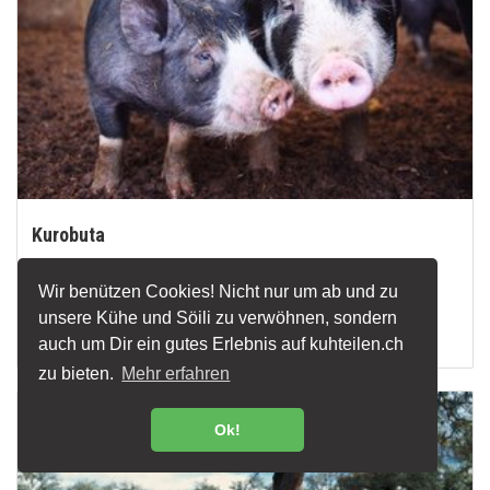
Kurobuta
Kurobuta sind eine ursprünglich englische Edel-
Schweinerasse. Ganz wie beim Wagyu-Rind ist das Fleisch
Wir benützen Cookies! Nicht nur um ab und zu
nicht nur hochwertig, sondern auch besonders gut
unsere Kühe und Söili zu verwöhnen, sondern
marmoriert.
auch um Dir ein gutes Erlebnis auf kuhteilen.ch
zu bieten.
Mehr erfahren
Ok!