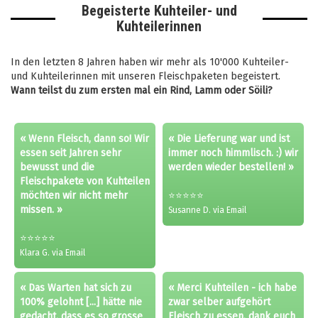
Begeisterte Kuhteiler- und
Kuhteilerinnen
In den letzten 8 Jahren haben wir mehr als 10'000 Kuhteiler-
und Kuhteilerinnen mit unseren Fleischpaketen begeistert.
Wann teilst du zum ersten mal ein Rind, Lamm oder Söili?
« Wenn Fleisch, dann so! Wir
« Die Lieferung war und ist
essen seit Jahren sehr
immer noch himmlisch. :) wir
bewusst und die
werden wieder bestellen! »
Fleischpakete von Kuhteilen
möchten wir nicht mehr
⭐⭐⭐⭐⭐
missen. »
Susanne D. via Email
⭐⭐⭐⭐⭐
Klara G. via Email
« Das Warten hat sich zu
« Merci Kuhteilen - ich habe
100% gelohnt [...] hätte nie
zwar selber aufgehört
gedacht, dass es so grosse
Fleisch zu essen, dank euch