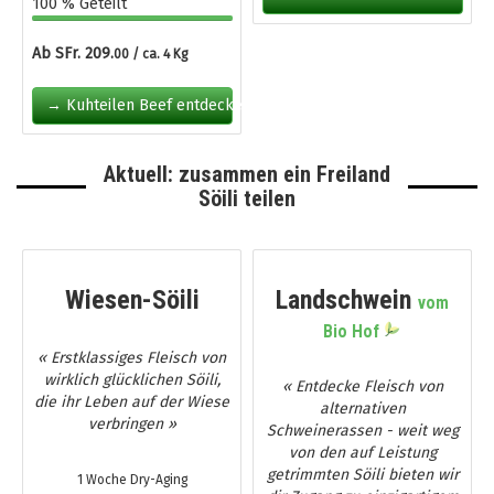
100 % Geteilt
Ab SFr. 209.
00 / ca. 4 Kg
→ Kuhteilen Beef entdecken
Aktuell: zusammen ein Freiland
Söili teilen
Wiesen-Söili
Landschwein
vom
Bio Hof
« Erstklassiges Fleisch von
wirklich glücklichen Söili,
« Entdecke Fleisch von
die ihr Leben auf der Wiese
alternativen
verbringen »
Schweinerassen - weit weg
von den auf Leistung
getrimmten Söili bieten wir
1 Woche Dry-Aging