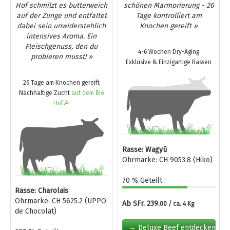
Hof schmilzt es butterweich
schönen Marmorierung - 26
auf der Zunge und entfaltet
Tage kontrolliert am
dabei sein unwiderstehlich
Knochen gereift »
intensives Aroma. Ein
Fleischgenuss, den du
4-6 Wochen Dry-Aging
probieren musst! »
Exklusive & Einzigartige Rassen
26 Tage am Knochen gereift
Nachhaltige Zucht
auf dem Bio
Hof
Rasse: Wagyū
Ohrmarke: CH 9053.8 (Hiko)
70 % Geteilt
Rasse: Charolais
Ohrmarke: CH 5625.2 (UPPO
Ab SFr. 239.
00 / ca. 4 Kg
de Chocolat)
→ Deluxe Beef entdecken