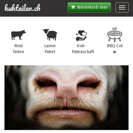
kuhteilen.ch
Warenkorb leer
Toggl
navig
Rind
Lamm
Kuh-
BBQ Cut
Teilen
Paket
Patenschaft
🔥