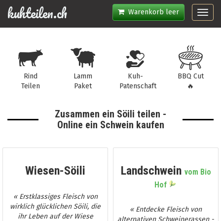
kuhteilen.ch
Warenkorb leer
Toggl
navig
Rind
Lamm
Kuh-
BBQ Cut
Teilen
Paket
Patenschaft
🔥
Zusammen ein Söili teilen -
Online ein Schwein kaufen
Wiesen-Söili
Landschwein
vom Bio
Hof
« Erstklassiges Fleisch von
wirklich glücklichen Söili, die
« Entdecke Fleisch von
ihr Leben auf der Wiese
alternativen Schweinerassen -