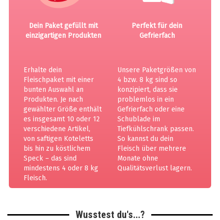
Dein Paket gefüllt mit
Perfekt für dein
einzigartigen Produkten
Gefrierfach
Erhalte dein
Unsere Paketgrößen von
Fleischpaket mit einer
4 bzw. 8 kg sind so
bunten Auswahl an
konzipiert, dass sie
Produkten. Je nach
problemlos in ein
gewählter Größe enthält
Gefrierfach oder eine
es insgesamt 10 oder 12
Schublade im
verschiedene Artikel,
Tiefkühlschrank passen.
von saftigen Koteletts
So kannst du dein
bis hin zu köstlichem
Fleisch über mehrere
Speck – das sind
Monate ohne
mindestens 4 oder 8 kg
Qualitätsverlust lagern.
Fleisch.
Wusstest du's...?