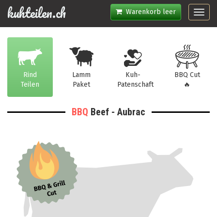
kuhteilen.ch
Warenkorb leer
Toggl
navig
Rind
Lamm
Kuh-
BBQ Cut
Teilen
Paket
Patenschaft
🔥
BBQ
Beef - Aubrac