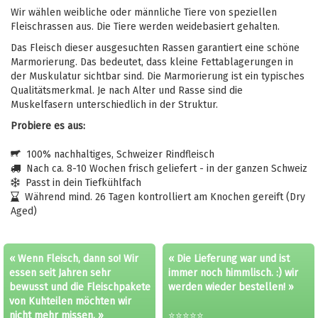
Wir wählen weibliche oder männliche Tiere von speziellen
Fleischrassen aus. Die Tiere werden weidebasiert gehalten.
Das Fleisch dieser ausgesuchten Rassen garantiert eine schöne
Marmorierung. Das bedeutet, dass kleine Fettablagerungen in
der Muskulatur sichtbar sind. Die Marmorierung ist ein typisches
Qualitätsmerkmal. Je nach Alter und Rasse sind die
Muskelfasern unterschiedlich in der Struktur.
Probiere es aus:
100% nachhaltiges, Schweizer Rindfleisch
Nach ca. 8-10 Wochen frisch geliefert - in der ganzen Schweiz
Passt in dein Tiefkühlfach
Während mind. 26 Tagen kontrolliert am Knochen gereift (Dry
Aged)
« Wenn Fleisch, dann so! Wir
« Die Lieferung war und ist
essen seit Jahren sehr
immer noch himmlisch. :) wir
bewusst und die Fleischpakete
werden wieder bestellen! »
von Kuhteilen möchten wir
nicht mehr missen. »
⭐⭐⭐⭐⭐