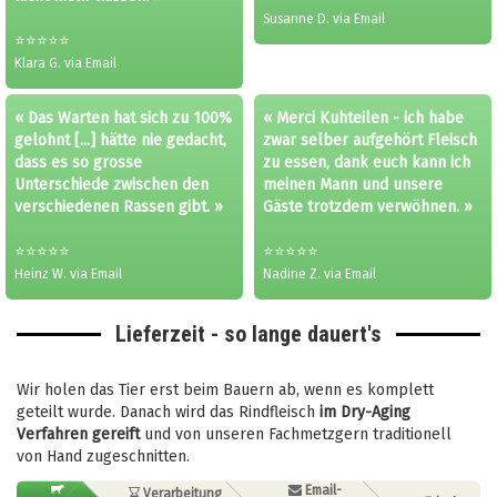
Susanne D. via Email
⭐⭐⭐⭐⭐
Klara G. via Email
« Das Warten hat sich zu 100%
« Merci Kuhteilen - ich habe
gelohnt [...] hätte nie gedacht,
zwar selber aufgehört Fleisch
dass es so grosse
zu essen, dank euch kann ich
Unterschiede zwischen den
meinen Mann und unsere
verschiedenen Rassen gibt. »
Gäste trotzdem verwöhnen. »
⭐⭐⭐⭐⭐
⭐⭐⭐⭐⭐
Heinz W. via Email
Nadine Z. via Email
Lieferzeit - so lange dauert's
Wir holen das Tier erst beim Bauern ab, wenn es komplett
geteilt wurde. Danach wird das Rindfleisch
im Dry-Aging
Verfahren gereift
und von unseren Fachmetzgern traditionell
von Hand zugeschnitten.
¨
Email-
Verarbeitung