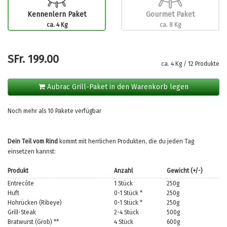
Kennenlern Paket
Gourmet Paket
ca. 4 Kg
ca. 8 Kg
SFr.
199.00
ca. 4 Kg / 12 Produkte
Aubrac Grill-Paket in den Warenkorb legen
Noch mehr als 10 Pakete verfügbar
Dein Teil vom Rind
kommt mit herrlichen Produkten, die du jeden Tag
einsetzen kannst:
Produkt
Anzahl
Gewicht (+/-)
Entrecôte
1 Stück
250g
Huft
0-1 Stück *
250g
Hohrücken (Ribeye)
0-1 Stück *
250g
Grill-Steak
2-4 Stück
500g
Bratwurst (Grob) **
4 Stück
600g