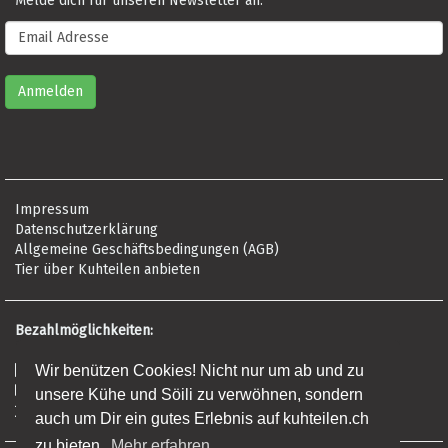
Melde dich für unseren Newsletter an:
Impressum
Datenschutzerklärung
Allgemeine Geschäftsbedingungen (AGB)
Tier über Kuhteilen anbieten
Bezahlmöglichkeiten:
Risikofrei per Rechnung
Wir benützen Cookies! Nicht nur um ab und zu
Kreditkarte (Visa, Mastercard, Amex)
unsere Kühe und Söili zu verwöhnen, sondern
Banküberweisung (Frist: 5 Tage)
auch um Dir ein gutes Erlebnis auf kuhteilen.ch
zu bieten.
Mehr erfahren