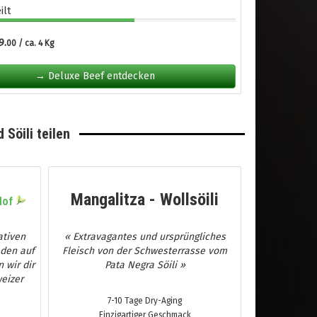
ilt
9.
00 / ca. 4 Kg
→ Deluxe Beef entdecken
 Söili teilen
Mangalitza - Wollsöili
Hof
ativen
« Extravagantes und ursprüngliches
 den auf
Fleisch von der Schwesterrasse vom
 wir dir
Pata Negra Söili »
eizer
7-10 Tage Dry-Aging
Einzigartiger Geschmack