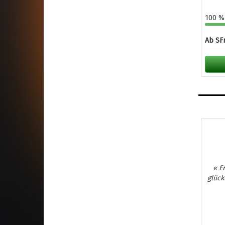
100 % 
Ab SFr
« E
glück