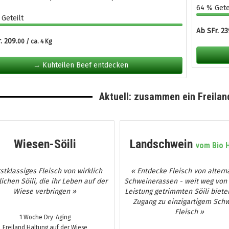
64 % Gete
Geteilt
Ab SFr. 23
. 209.
00 / ca. 4 Kg
→ Kuhteilen Beef entdecken
Aktuell: zusammen ein Freiland
Wiesen-Söili
Landschwein
vom Bio 
rstklassiges Fleisch von wirklich
« Entdecke Fleisch von altern
lichen Söili, die ihr Leben auf der
Schweinerassen - weit weg von
Wiese verbringen »
Leistung getrimmten Söili bieten
Zugang zu einzigartigem Schw
Fleisch »
1 Woche Dry-Aging
Freiland Haltung auf der Wiese