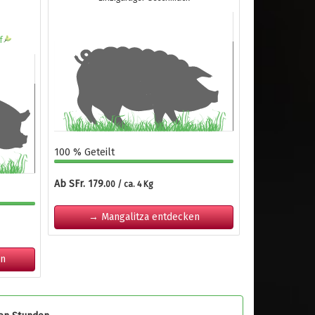
f
100 % Geteilt
Ab SFr. 179.
00 / ca. 4 Kg
→ Mangalitza entdecken
en