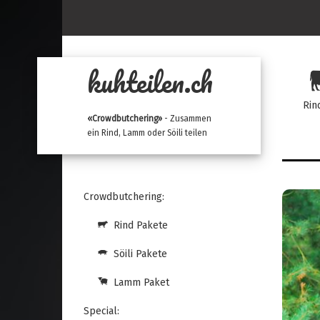
kuhteilen.ch
Rin
«Crowdbutchering»
- Zusammen
ein Rind, Lamm oder Söili teilen
Crowdbutchering:
Rind Pakete
Söili Pakete
Lamm Paket
Special: