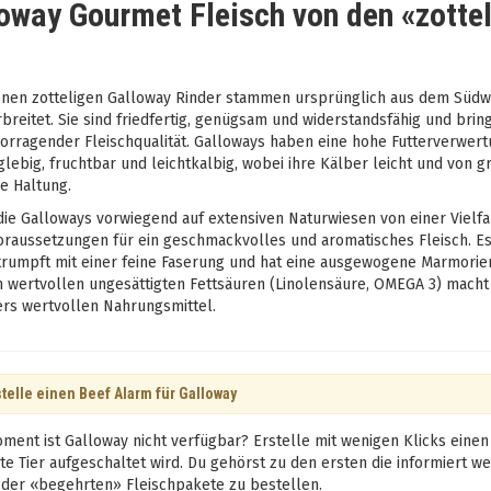
oway Gourmet Fleisch von den «zotte
önen zotteligen Galloway Rinder stammen ursprünglich aus dem Südwe
breitet. Sie sind friedfertig, genügsam und widerstandsfähig und brin
orragender Fleischqualität. Galloways haben eine hohe Futterverwert
glebig, fruchtbar und leichtkalbig, wobei ihre Kälber leicht und von gro
e Haltung.
die Galloways vorwiegend auf extensiven Naturwiesen von einer Vielf
raussetzungen für ein geschmackvolles und aromatisches Fleisch. Es e
trumpft mit einer feine Faserung und hat eine ausgewogene Marmorier
n wertvollen ungesättigten Fettsäuren (Linolensäure, OMEGA 3) macht
rs wertvollen Nahrungsmittel.
telle einen Beef Alarm für Galloway
ment ist Galloway nicht verfügbar? Erstelle mit wenigen Klicks einen
te Tier aufgeschaltet wird. Du gehörst zu den ersten die informiert w
 der «begehrten» Fleischpakete zu bestellen.