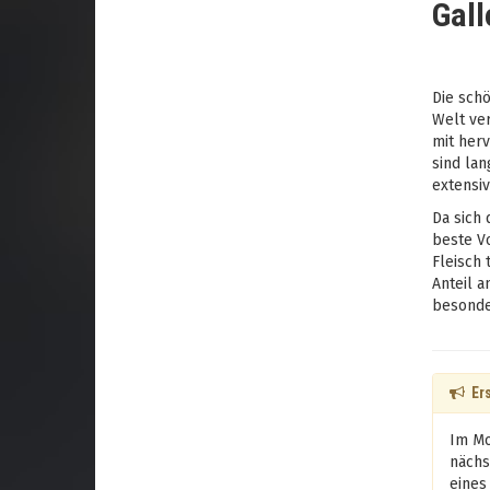
Gall
Die sch
Welt ver
mit herv
sind lan
extensiv
Da sich 
beste Vo
Fleisch 
Anteil a
besonde
Ers
Im Mo
nächs
eines