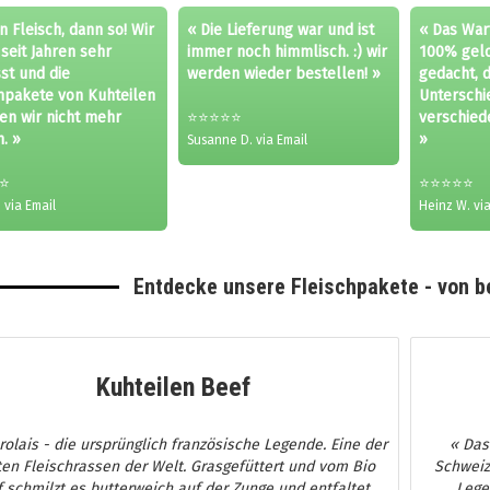
 Fleisch, dann so! Wir
« Die Lieferung war und ist
« Das War
seit Jahren sehr
immer noch himmlisch. :) wir
100% geloh
st und die
werden wieder bestellen! »
gedacht, 
hpakete von Kuhteilen
Unterschi
en wir nicht mehr
⭐⭐⭐⭐⭐
verschied
. »
»
Susanne D. via Email
⭐
⭐⭐⭐⭐⭐
 via Email
Heinz W. via
Entdecke unsere Fleischpakete - von b
Kuhteilen Beef
rolais - die ursprünglich französische Legende. Eine der
« Das
en Fleischrassen der Welt. Grasgefüttert und vom Bio
Schweiz
 schmilzt es butterweich auf der Zunge und entfaltet
Lege