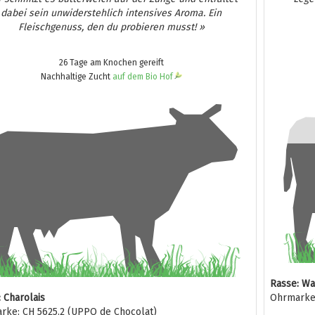
dabei sein unwiderstehlich intensives Aroma. Ein
Fleischgenuss, den du probieren musst! »
26 Tage am Knochen gereift
Nachhaltige Zucht
auf dem Bio Hof
Rasse: W
 Charolais
Ohrmarke:
rke: CH 5625.2 (UPPO de Chocolat)