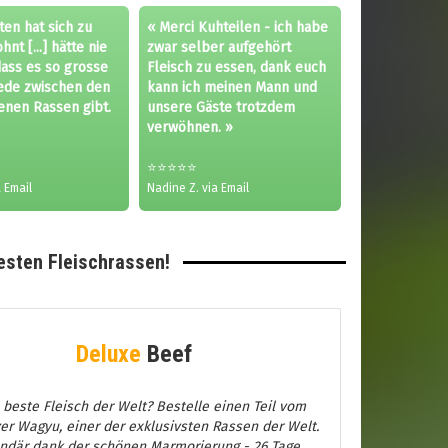
ten hat sich zu
« Merci Kuhteilen - ich habe
nt [...] hätte nie
zwar selber aufgehört
dass es so grosse
Fleisch zu essen, dank euch
ede zwischen den
kann ich meinen Mann und
enen Rassen gibt.
unsere Gäste trotzdem
verwöhnen. »
⭐⭐⭐⭐⭐
 Email
Nadine Z. via Email
esten Fleischrassen!
Deluxe
Beef
 beste Fleisch der Welt? Bestelle einen Teil vom
er Wagyu, einer der exklusivsten Rassen der Welt.
ndär dank der schönen Marmorierung - 26 Tage