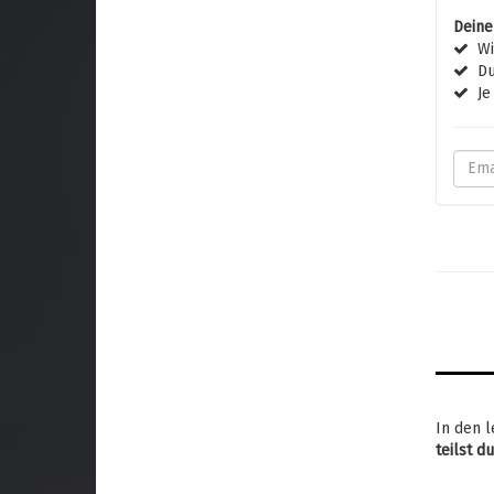
Deine
Wir
Du 
Je 
In den l
teilst d