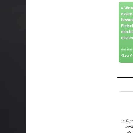
« Wenn
essen 
bewus
Fleisc
möcht
missen
⭐⭐⭐⭐
Klara G.
« Cha
best
Hof