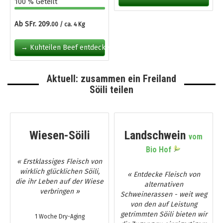
100 % Geteilt
Ab SFr. 209.
00 / ca. 4 Kg
→ Kuhteilen Beef entdecken
Aktuell: zusammen ein Freiland
Söili teilen
Wiesen-Söili
Landschwein
vom
Bio Hof
« Erstklassiges Fleisch von
wirklich glücklichen Söili,
« Entdecke Fleisch von
die ihr Leben auf der Wiese
alternativen
verbringen »
Schweinerassen - weit weg
von den auf Leistung
getrimmten Söili bieten wir
1 Woche Dry-Aging