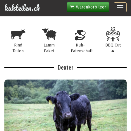
kuhteilen.ch
Warenkorb leer
Toggl
navig
Rind
Lamm
Kuh-
BBQ Cut
Teilen
Paket
Patenschaft
🔥
Dexter