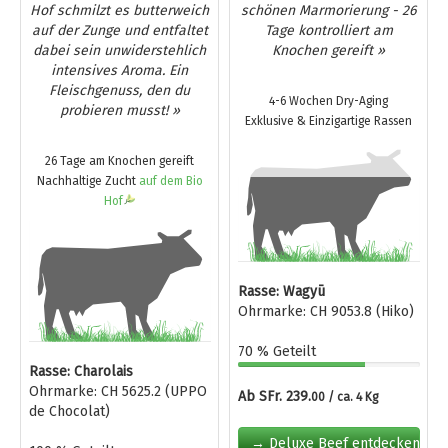
Hof schmilzt es butterweich
schönen Marmorierung - 26
auf der Zunge und entfaltet
Tage kontrolliert am
dabei sein unwiderstehlich
Knochen gereift »
intensives Aroma. Ein
Fleischgenuss, den du
4-6 Wochen Dry-Aging
probieren musst! »
Exklusive & Einzigartige Rassen
26 Tage am Knochen gereift
Nachhaltige Zucht
auf dem Bio
Hof
Rasse: Wagyū
Ohrmarke: CH 9053.8 (Hiko)
70 % Geteilt
Rasse: Charolais
Ohrmarke: CH 5625.2 (UPPO
Ab SFr. 239.
00 / ca. 4 Kg
de Chocolat)
→ Deluxe Beef entdecken