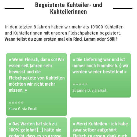
Begeisterte Kuhteiler- und
Kuhteilerinnen
In den letzten 8 Jahren haben wir mehr als 10'000 Kuhteiler-
und Kuhteilerinnen mit unseren Fleischpaketen begeistert.
Wann teilst du zum ersten mal ein Rind, Lamm oder Söili?
« Wenn Fleisch, dann so! Wir
« Die Lieferung war und ist
essen seit Jahren sehr
immer noch himmlisch. :) wir
bewusst und die
werden wieder bestellen! »
Fleischpakete von Kuhteilen
möchten wir nicht mehr
⭐⭐⭐⭐⭐
missen. »
Susanne D. via Email
⭐⭐⭐⭐⭐
Klara G. via Email
« Das Warten hat sich zu
« Merci Kuhteilen - ich habe
100% gelohnt [...] hätte nie
zwar selber aufgehört
gedacht, dass es so grosse
Fleisch zu essen, dank euch