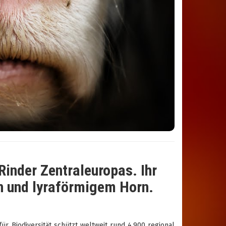
 Rinder Zentraleuropas. Ihr
n und lyraförmigem Horn.
r Biodiversität schützt weltweit rund 4.900 regional