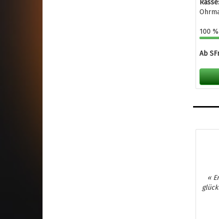
Rasse:
Ohrma
100 % 
Ab SFr
« E
glück