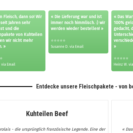
 Fleisch, dann so! Wir
« Die Lieferung war und ist
« Das War
seit Jahren sehr
immer noch himmlisch. :) wir
100% geloh
st und die
werden wieder bestellen! »
gedacht, 
hpakete von Kuhteilen
Unterschi
en wir nicht mehr
⭐⭐⭐⭐⭐
verschied
. »
»
Susanne D. via Email
⭐
⭐⭐⭐⭐⭐
 via Email
Heinz W. via
Entdecke unsere Fleischpakete - von b
Kuhteilen Beef
rolais - die ursprünglich französische Legende. Eine der
« Das