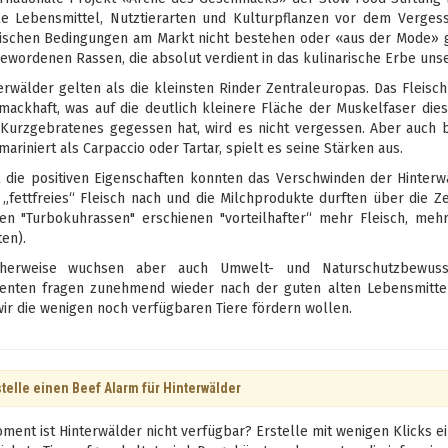
le Lebensmittel, Nutztierarten und Kulturpflanzen vor dem Verges
schen Bedingungen am Markt nicht bestehen oder «aus der Mode» ge
gewordenen Rassen, die absolut verdient in das kulinarische Erbe u
erwälder gelten als die kleinsten Rinder Zentraleuropas. Das Fleisch
mackhaft, was auf die deutlich kleinere Fläche der Muskelfaser die
 Kurzgebratenes gegessen hat, wird es nicht vergessen. Aber auch b
mariniert als Carpaccio oder Tartar, spielt es seine Stärken aus.
l die positiven Eigenschaften konnten das Verschwinden der Hinterw
, „fettfreies“ Fleisch nach und die Milchprodukte durften über die Z
en "Turbokuhrassen" erschienen "vorteilhafter“ mehr Fleisch, mehr
ten).
icherweise wuchsen aber auch Umwelt- und Naturschutzbewuss
nten fragen zunehmend wieder nach der guten alten Lebensmittelqu
ir die wenigen noch verfügbaren Tiere fördern wollen.
telle einen Beef Alarm für Hinterwälder
ment ist Hinterwälder nicht verfügbar? Erstelle mit wenigen Klicks e