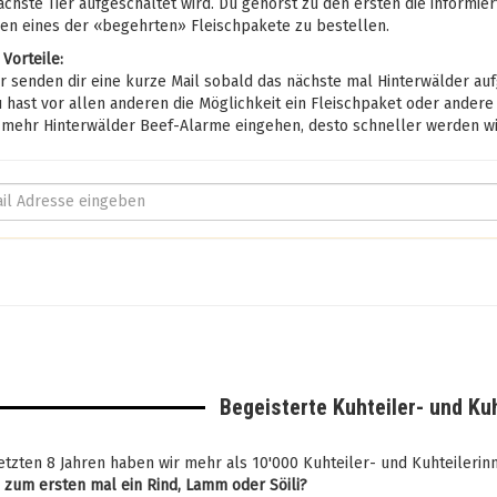
ächste Tier aufgeschaltet wird. Du gehörst zu den ersten die informier
en eines der «begehrten» Fleischpakete zu bestellen.
 Vorteile:
 senden dir eine kurze Mail sobald das nächste mal Hinterwälder auf
hast vor allen anderen die Möglichkeit ein Fleischpaket oder andere
mehr Hinterwälder Beef-Alarme eingehen, desto schneller werden wir
Begeisterte Kuhteiler- und Ku
etzten 8 Jahren haben wir mehr als 10'000 Kuhteiler- und Kuhteileri
u zum ersten mal ein Rind, Lamm oder Söili?