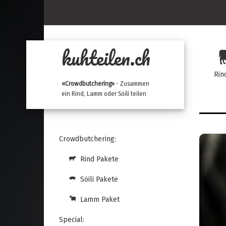
kuhteilen.ch
Rin
«Crowdbutchering»
- Zusammen
ein Rind, Lamm oder Söili teilen
Crowdbutchering:
Rind Pakete
Söili Pakete
Lamm Paket
Special: