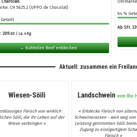
 Charolais
Ohrmarke:
rke: CH 5625.2 (UPPO de Chocolat)
64 % Gete
Geteilt
Ab SFr. 23
. 209.
00 / ca. 4 Kg
→ Kuhteilen Beef entdecken
Aktuell: zusammen ein Freiland
Wiesen-Söili
Landschwein
vom Bio 
rstklassiges Fleisch von wirklich
« Entdecke Fleisch von altern
lichen Söili, die ihr Leben auf der
Schweinerassen - weit weg von
Wiese verbringen »
Leistung getrimmten Söili bieten
Zugang zu einzigartigem Schw
Fleisch »