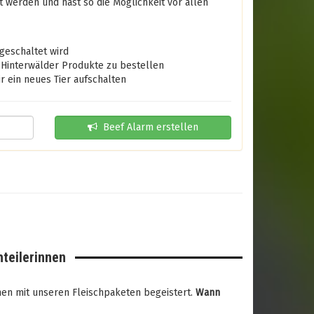
t werden und hast so die Möglichkeit vor allen
geschaltet wird
 Hinterwälder Produkte zu bestellen
 ein neues Tier aufschalten
Beef Alarm erstellen
hteilerinnen
nnen mit unseren Fleischpaketen begeistert.
Wann