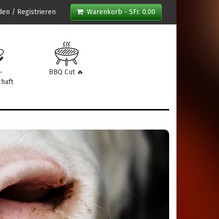
en / Registrieren
Warenkorb - SFr. 0.00
-
BBQ Cut 🔥
haft