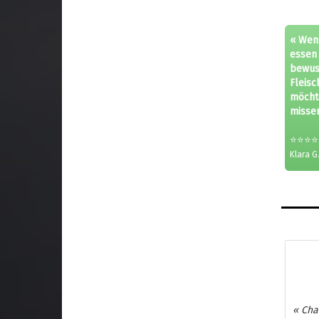
« Wenn
essen 
bewus
Fleisc
möcht
missen
⭐⭐⭐⭐
Klara G.
« Cha