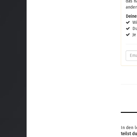
das n
ander
Deine
Wir
Du 
Je 
In den l
teilst d