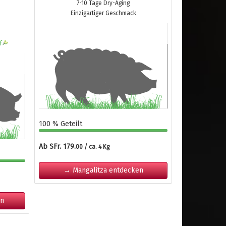
7-10 Tage Dry-Aging
Einzigartiger Geschmack
f
100 % Geteilt
Ab SFr. 179.
00 / ca. 4 Kg
→ Mangalitza entdecken
en