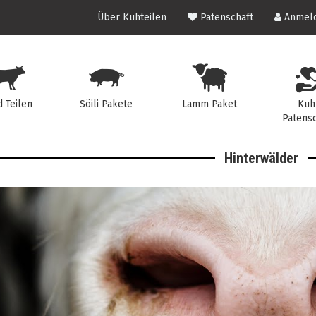
Über Kuhteilen
Patenschaft
Anmeld
d Teilen
Söili Pakete
Lamm Paket
Kuh
Patensc
Hinterwälder