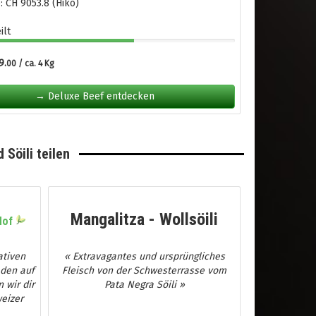
 CH 9053.8 (Hiko)
ilt
9.
00 / ca. 4 Kg
→ Deluxe Beef entdecken
 Söili teilen
Mangalitza - Wollsöili
Hof
ativen
« Extravagantes und ursprüngliches
 den auf
Fleisch von der Schwesterrasse vom
 wir dir
Pata Negra Söili »
eizer