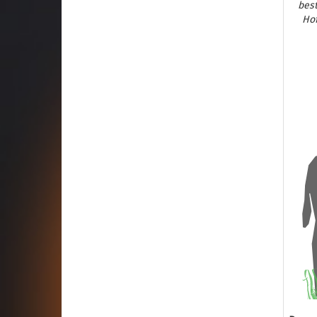
best
Hof