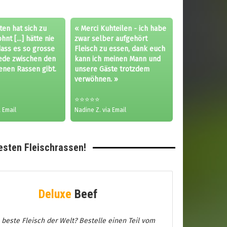
ten hat sich zu
« Merci Kuhteilen - ich habe
nt [...] hätte nie
zwar selber aufgehört
dass es so grosse
Fleisch zu essen, dank euch
ede zwischen den
kann ich meinen Mann und
enen Rassen gibt.
unsere Gäste trotzdem
verwöhnen. »
⭐⭐⭐⭐⭐
 Email
Nadine Z. via Email
esten Fleischrassen!
Deluxe
Beef
 beste Fleisch der Welt? Bestelle einen Teil vom