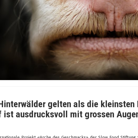
Hinterwälder gelten als die kleinsten
 ist ausdrucksvoll mit grossen Auge
rnationale Projekt «Arche des Geschmacks» der Slow Food Stiftung fü