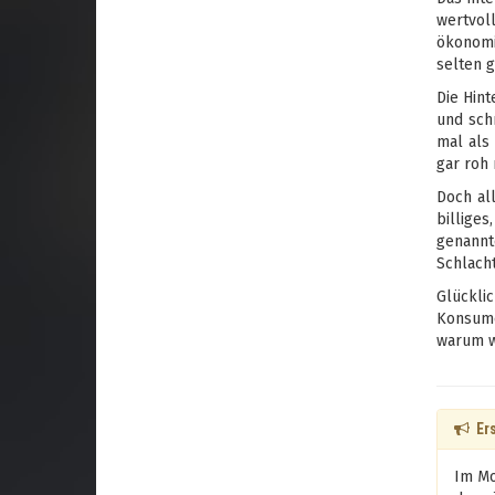
wertvol
ökonomi
selten 
Die Hint
und sch
mal als
gar roh 
Doch al
billiges
genannt
Schlach
Glückl
Konsume
warum w
Ers
Im Mo