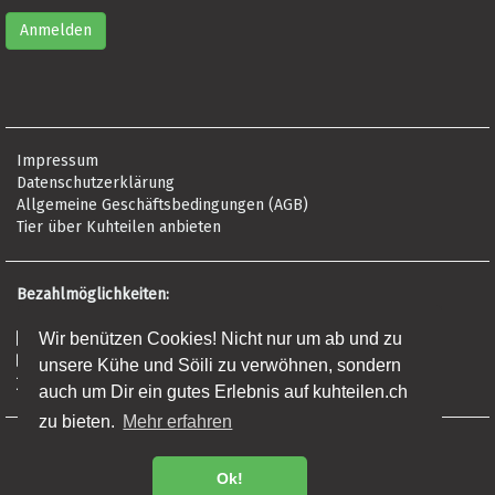
Impressum
Datenschutzerklärung
Allgemeine Geschäftsbedingungen (AGB)
Tier über Kuhteilen anbieten
Bezahlmöglichkeiten:
Risikofrei per Rechnung
Wir benützen Cookies! Nicht nur um ab und zu
Kreditkarte (Visa, Mastercard, Amex)
unsere Kühe und Söili zu verwöhnen, sondern
Banküberweisung (Frist: 5 Tage)
auch um Dir ein gutes Erlebnis auf kuhteilen.ch
zu bieten.
Mehr erfahren
Regionalprodukte
Premium Fleisch
Ok!
Fleisch Online Bestellen - Direkt ab Bio Hof