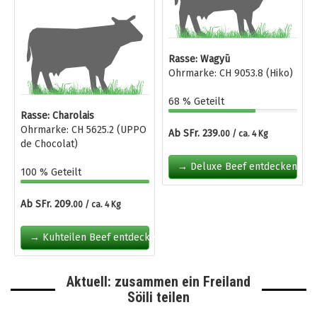
Rasse: Wagyū
Ohrmarke: CH 9053.8 (Hiko)
68 % Geteilt
Rasse: Charolais
Ohrmarke: CH 5625.2 (UPPO
Ab SFr. 239.
00 / ca. 4 Kg
de Chocolat)
→ Deluxe Beef entdecken
100 % Geteilt
Ab SFr. 209.
00 / ca. 4 Kg
→ Kuhteilen Beef entdecken
Aktuell: zusammen ein Freiland
Söili teilen