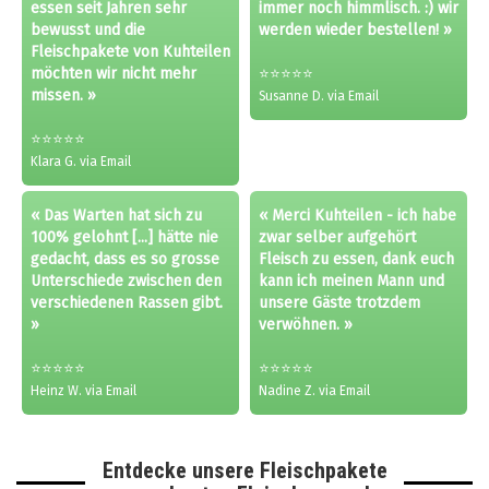
essen seit Jahren sehr
immer noch himmlisch. :) wir
bewusst und die
werden wieder bestellen! »
Fleischpakete von Kuhteilen
möchten wir nicht mehr
⭐⭐⭐⭐⭐
missen. »
Susanne D. via Email
⭐⭐⭐⭐⭐
Klara G. via Email
« Das Warten hat sich zu
« Merci Kuhteilen - ich habe
100% gelohnt [...] hätte nie
zwar selber aufgehört
gedacht, dass es so grosse
Fleisch zu essen, dank euch
Unterschiede zwischen den
kann ich meinen Mann und
verschiedenen Rassen gibt.
unsere Gäste trotzdem
»
verwöhnen. »
⭐⭐⭐⭐⭐
⭐⭐⭐⭐⭐
Heinz W. via Email
Nadine Z. via Email
Entdecke unsere Fleischpakete