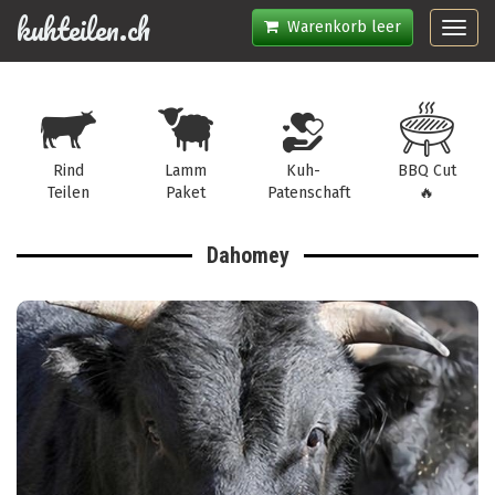
kuhteilen.ch
Warenkorb leer
Toggl
navig
Rind
Lamm
Kuh-
BBQ Cut
Teilen
Paket
Patenschaft
🔥
Dahomey