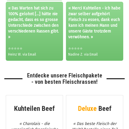
« Das Warten hat sich zu
« Merci Kuhteilen - ich habe
100% gelohnt [...] hätte nie
zwar selber aufgehört
gedacht, dass es so grosse
Fleisch zu essen, dank euch
Unterschiede zwischen den
kann ich meinen Mann und
verschiedenen Rassen gibt.
unsere Gäste trotzdem
»
verwöhnen. »
⭐⭐⭐⭐⭐
⭐⭐⭐⭐⭐
Heinz W. via Email
Nadine Z. via Email
Entdecke unsere Fleischpakete
- von besten Fleischrassen!
Kuhteilen Beef
Deluxe
Beef
« Charolais - die
« Das beste Fleisch der