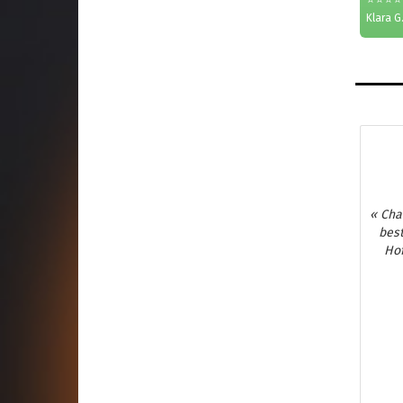
Klara G.
« Cha
best
Hof