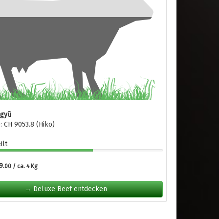
agyū
 CH 9053.8 (Hiko)
ilt
9.
00 / ca. 4 Kg
→ Deluxe Beef entdecken