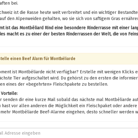
ften bei.
chweiz ist die Rasse heute weit verbreitet und ein wichtiger Bestandte
uf den Alpenweiden gehalten, wo sie sich von saftigem Gras ernähren
t ist das Montbéliard Rind eine besondere Rinderrasse mit einer lang
des macht es zu einer der besten Rinderrassen der Welt, die von Fei
telle einen Beef Alarm für Montbéliarde
ment ist Montbéliarde nicht verfügbar? Erstelle mit wenigen Klicks e
ächste Tier aufgeschaltet wird. Du gehörst zu den ersten die informier
en eines der «begehrten» Fleischpakete zu bestellen.
 Vorteile:
 senden dir eine kurze Mail sobald das nächste mal Montbéliarde auf
hast vor allen anderen die Möglichkeit ein Fleischpaket oder ander
mehr Montbéliarde Beef-Alarme eingehen, desto schneller werden wir