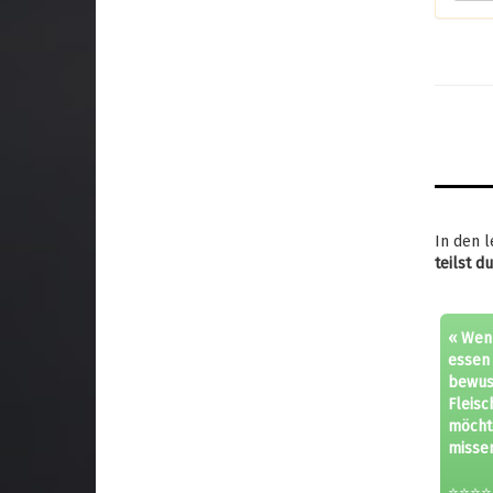
In den l
teilst d
« Wenn
essen 
bewus
Fleisc
möcht
missen
⭐⭐⭐⭐