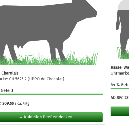
Rasse: W
 Charolais
Ohrmarke:
rke: CH 5625.2 (UPPO de Chocolat)
64 % Gete
Geteilt
Ab SFr. 23
. 209.
00 / ca. 4 Kg
→ Kuhteilen Beef entdecken