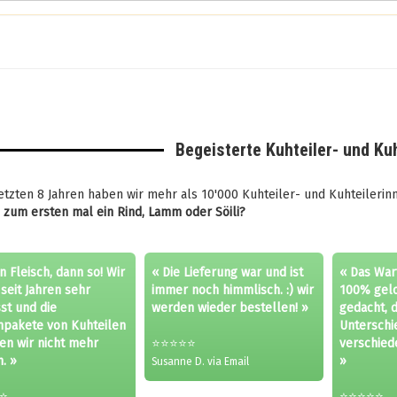
Begeisterte Kuhteiler- und Ku
etzten 8 Jahren haben wir mehr als 10'000 Kuhteiler- und Kuhteileri
u zum ersten mal ein Rind, Lamm oder Söili?
 Fleisch, dann so! Wir
« Die Lieferung war und ist
« Das War
seit Jahren sehr
immer noch himmlisch. :) wir
100% geloh
st und die
werden wieder bestellen! »
gedacht, 
hpakete von Kuhteilen
Unterschi
en wir nicht mehr
⭐⭐⭐⭐⭐
verschied
. »
»
Susanne D. via Email
⭐
⭐⭐⭐⭐⭐