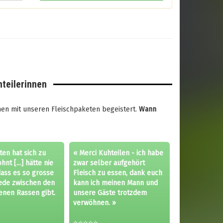
hteilerinnen
nnen mit unseren Fleischpaketen begeistert.
Wann
ten hat sich zu
« Merci Kuhteilen - ich habe
nt [...] hätte nie
zwar selber aufgehört
dass es so grosse
Fleisch zu essen, dank euch
ede zwischen den
kann ich meinen Mann und
enen Rassen gibt.
unsere Gäste trotzdem
verwöhnen. »
⭐⭐⭐⭐⭐