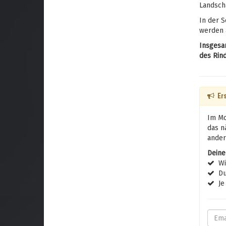
Landscha
In der S
werden a
Insgesam
des Rin
Ers
Im Mo
das n
ander
Deine
Wir
Du 
Je 