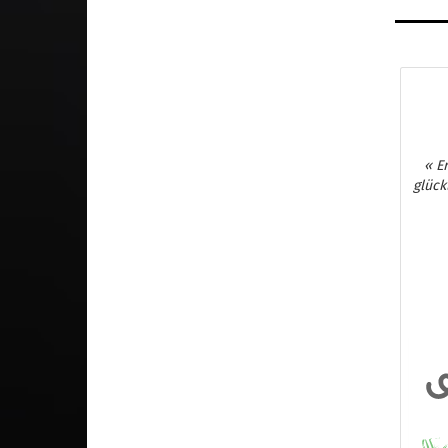
« E
glück