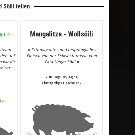
 Söili teilen
Mangalitza - Wollsöili
Hof
ativen
« Extravagantes und ursprüngliches
 den auf
Fleisch von der Schwesterrasse vom
 wir dir
Pata Negra Söili »
eizer
7-10 Tage Dry-Aging
Einzigartiger Geschmack
f