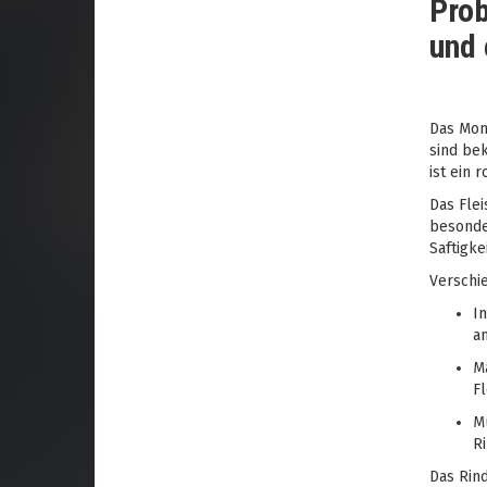
Prob
und 
Das Mont
sind be
ist ein 
Das Flei
besonde
Saftigke
Verschie
In
an
Ma
Fl
Mu
Ri
Das Rin