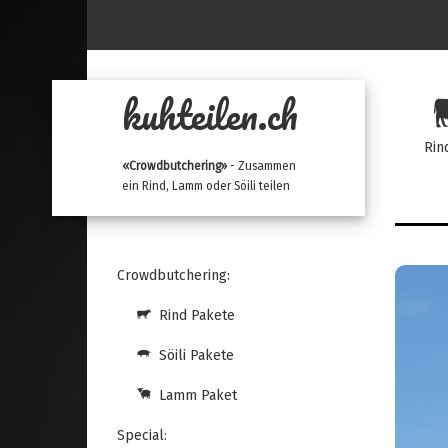
kuhteilen.ch
Rin
«Crowdbutchering»
- Zusammen
ein Rind, Lamm oder Söili teilen
Crowdbutchering:
Rind Pakete
Söili Pakete
Lamm Paket
Special: