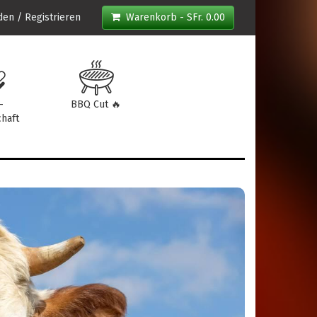
en / Registrieren
Warenkorb - SFr. 0.00
-
BBQ Cut 🔥
haft