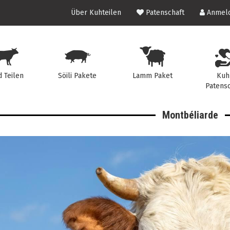
Über Kuhteilen
Patenschaft
Anmeld
d Teilen
Söili Pakete
Lamm Paket
Kuh
Patensc
Montbéliarde