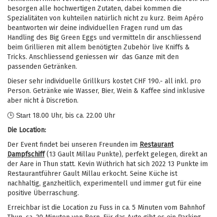
besorgen alle hochwertigen Zutaten, dabei kommen die
Spezialitäten von
kuhteilen
natürlich nicht zu kurz. Beim Apéro
beantworten wir deine individuellen Fragen rund um das
Handling des Big Green Eggs und vermitteln dir anschliessend
beim Grillieren mit allem benötigten Zubehör live Kniffs &
Tricks. Anschliessend geniessen wir das Ganze mit den
passenden Getränken.
Dieser sehr individuelle Grillkurs kostet CHF 190.- all inkl. pro
Person. Getränke wie Wasser, Bier, Wein & Kaffee sind inklusive
aber nicht à Discretion.
🕒 Start
18.00 Uhr, bis ca. 22.00 Uhr
Die Location:
Der Event findet bei unseren Freunden im
Restaurant
Dampfschiff
(13 Gault Millau Punkte), perfekt gelegen, direkt an
der Aare in Thun statt. Kevin Wüthrich hat sich 2022 13 Punkte im
Restaurantführer Gault Millau erkocht. Seine Küche ist
nachhaltig, ganzheitlich, experimentell und immer gut für eine
positive Überraschung.
Erreichbar ist die Location zu Fuss in ca. 5 Minuten vom Bahnhof