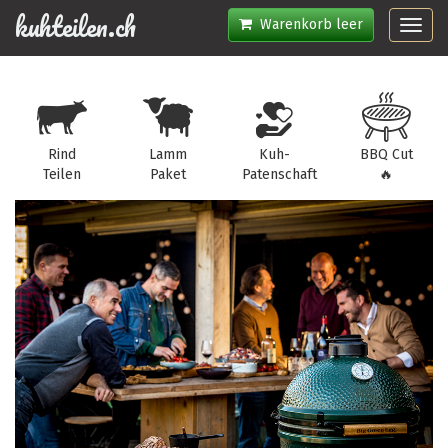
kuhteilen.ch
Warenkorb leer
Toggl
navig
Rind
Lamm
Kuh-
BBQ Cut
Teilen
Paket
Patenschaft
🔥