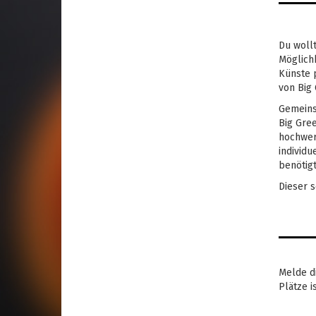
Du woll
Möglichk
Künste 
von Big 
Gemeins
Big Gree
hochwer
individu
benötig
Dieser s
Melde di
Plätze i