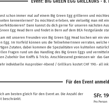
Event: BIG GREEN EGG GRILLKURS - 8. 
test schon immer mal auf einem Big Green Egg grillieren und möchtes
eiten kennenlernen? Du möchtest erleben, wie vielseitig man mit ein
perfektionieren? Dann kannst du dich gerne für unseren nächsten Aus
Green Egg Head Bern und findet in Bern auf dem BEA Festgelände stat
am mit unseren Freunden von
Big Green Egg Head
kochen wir ein vi
n Egg. Im Vorfeld können uns die TeilnehmerInnen verraten, welche G
tigen Zutaten, dabei kommen die Spezialitäten von
kuhteilen
natürlic
ellen Fragen rund um das Handling des Big Green Eggs und vermitteln 
ten Zubehör live Kniffs & Tricks. Anschliessend geniessen wir das G
ehr individuelle Ausprobier-Abend / Grillkurs kostet CHF 190.- all ink
Für den Event anmel
ch am besten gleich für den Event an. Die Anzahl der
SFr.
19
st beschränkt.
Pro Person