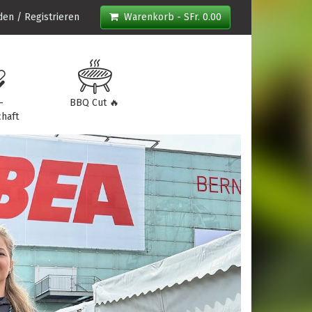
en / Registrieren
Warenkorb - SFr. 0.00
-
BBQ Cut 🔥
haft