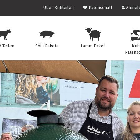
Über Kuhteilen
Patenschaft
Anmeld
d Teilen
Söili Pakete
Lamm Paket
Kuh
Patensc