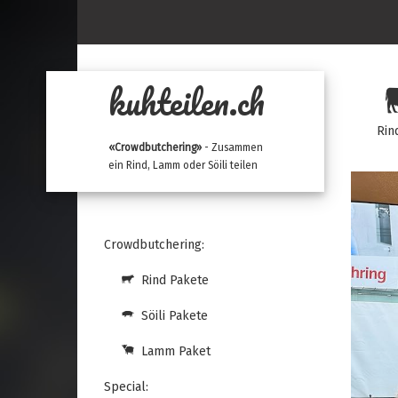
kuhteilen.ch
Rin
«Crowdbutchering»
- Zusammen
ein Rind, Lamm oder Söili teilen
Crowdbutchering:
Rind Pakete
Söili Pakete
Lamm Paket
Special: