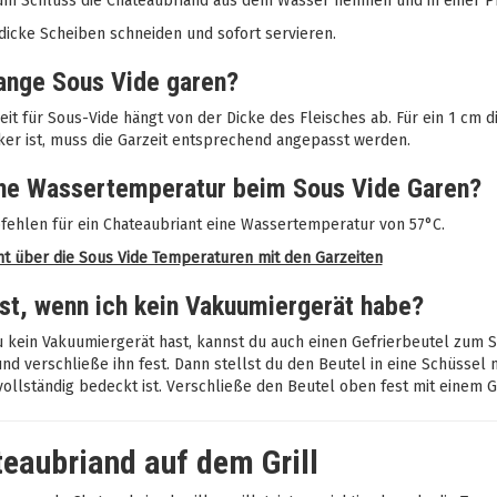
m Schluss die Chateaubriand aus dem Wasser nehmen und in einer Pfa
dicke Scheiben schneiden und sofort servieren.
ange Sous Vide garen?
eit für Sous-Vide hängt von der Dicke des Fleisches ab. Für ein 1 cm 
cker ist, muss die Garzeit entsprechend angepasst werden.
he Wassertemperatur beim Sous Vide Garen?
fehlen für ein Chateaubriant eine Wassertemperatur von 57°C.
ht über die Sous Vide Temperaturen mit den Garzeiten
st, wenn ich kein Vakuumiergerät habe?
 kein Vakuumiergerät hast, kannst du auch einen Gefrierbeutel zum S
nd verschließe ihn fest. Dann stellst du den Beutel in eine Schüssel 
vollständig bedeckt ist. Verschließe den Beutel oben fest mit einem Gu
eaubriand auf dem Grill