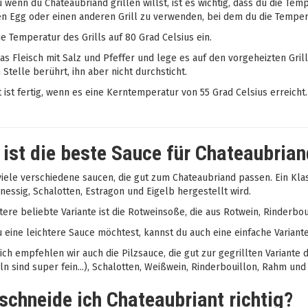
wenn du Chateaubriand grillen willst, ist es wichtig, dass du die Tem
en Egg oder einen anderen Grill zu verwenden, bei dem du die Temper
ie Temperatur des Grills auf 80 Grad Celsius ein.
s Fleisch mit Salz und Pfeffer und lege es auf den vorgeheizten Gri
 Stelle berührt, ihn aber nicht durchsticht.
t ist fertig, wenn es eine Kerntemperatur von 55 Grad Celsius erreicht
ist die beste Sauce für Chateaubrian
viele verschiedene saucen, die gut zum Chateaubriand passen. Ein Klas
essig, Schalotten, Estragon und Eigelb hergestellt wird.
tere beliebte Variante ist die Rotweinsoße, die aus Rotwein, Rinderbou
eine leichtere Sauce möchtest, kannst du auch eine einfache Variante 
ich empfehlen wir auch die Pilzsauce, die gut zur gegrillten Variante
n sind super fein...), Schalotten, Weißwein, Rinderbouillon, Rahm und
schneide ich Chateaubriant richtig?