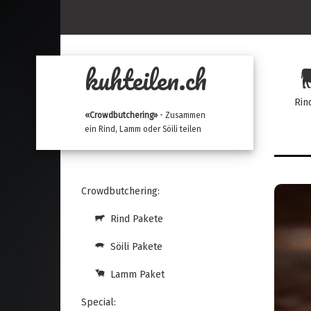
kuhteilen.ch
Rin
«Crowdbutchering»
- Zusammen
ein Rind, Lamm oder Söili teilen
Crowdbutchering:
Rind Pakete
Söili Pakete
Lamm Paket
Special: