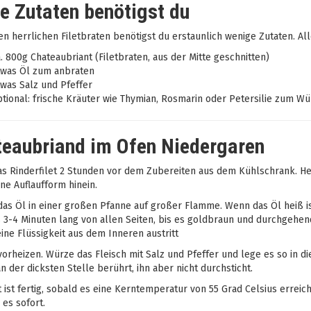
e Zutaten benötigst du
en herrlichen Filetbraten benötigst du erstaunlich wenige Zutaten. All
. 800g Chateaubriant (Filetbraten, aus der Mitte geschnitten)
twas Öl zum anbraten
was Salz und Pfeffer
tional: frische Kräuter wie Thymian, Rosmarin oder Petersilie zum W
eaubriand im Ofen Niedergaren
s Rinderfilet 2 Stunden vor dem Zubereiten aus dem Kühlschrank. Hei
ine Auflaufform hinein.
das Öl in einer großen Pfanne auf großer Flamme. Wenn das Öl heiß ist, 
 3-4 Minuten lang von allen Seiten, bis es goldbraun und durchgehen
ine Flüssigkeit aus dem Inneren austritt
vorheizen. Würze das Fleisch mit Salz und Pfeffer und lege es so in
n der dicksten Stelle berührt, ihn aber nicht durchsticht.
t ist fertig, sobald es eine Kerntemperatur von 55 Grad Celsius erreic
 es sofort.