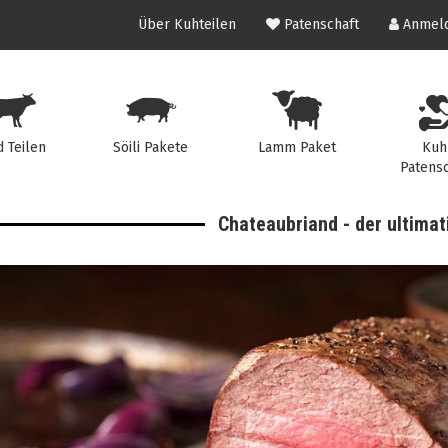
Über Kuhteilen
Patenschaft
Anmeld
d Teilen
Söili Pakete
Lamm Paket
Kuh
Patensc
Chateaubriand - der ultimat