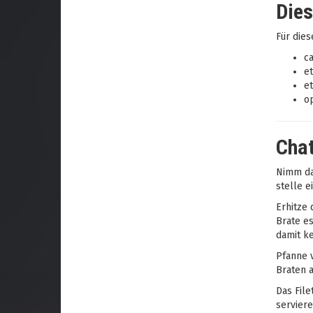
Dies
Für dies
ca
e
et
op
Chat
Nimm da
stelle e
Erhitze 
Brate es
damit ke
Pfanne 
Braten a
Das File
serviere