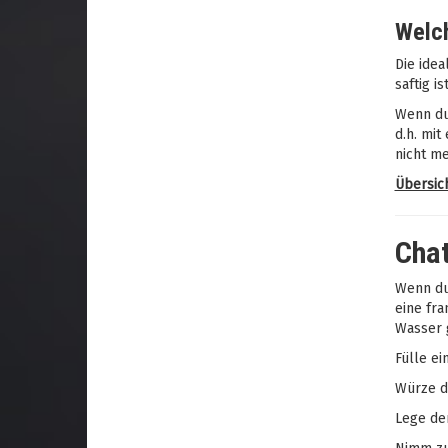
Welc
Die idea
saftig i
Wenn du 
d.h. mit
nicht me
Übersic
Chat
Wenn du
eine fra
Wasser g
Fülle ei
Würze da
Lege den