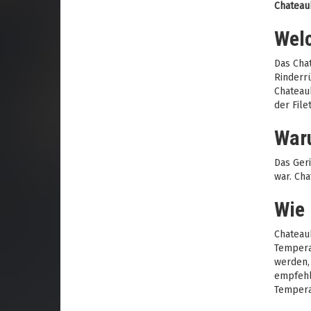
Chateaub
Welc
Das Chat
Rinderrü
Chateaub
der File
Waru
Das Geri
war. Cha
Wie 
Chateaub
Temperat
werden, 
empfehle
Tempera