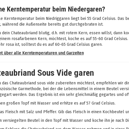
he Kerntemperatur beim Niedergaren?
le Kerntemperatur beim Niedriggaren liegt bei 55 Grad Celsius. Das be
st, während die Außenseite bereits gut durchgebraten ist.
dein Chateaubriand blutig, d.h. mit rotem Kern, essen willst, dann k
 einem rosafarbenen Kern, möchtest, koche es auf 55-60 Grad Celsius. 
hr rosa ist, solltest du es auf 60-65 Grad Celsius garen.
ht über alle Kerntemperaturen und Garzeiten
eaubriand Sous Vide garen
 das Chateaubriand sous vide zubereiten möchtest, empfehlen wir dir
nzösische Garmethode, bei der die Lebensmittel in einem Beutel versi
egart werden. Das Ergebnis ist ein sehr gleichmäßig gegartes und oft 
nen großen Topf mit Wasser und erhitze es auf 57 Grad Celsius.
s Fleisch mit Salz und Pfeffer. Gib das Fleisch in einen Kochbeutel u
 versiegelten Beutel in den Topf mit Wasser und koche ihn je nach Di