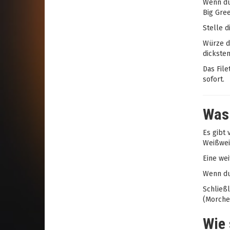
Wenn du 
Big Gre
Stelle d
Würze da
dicksten
Das File
sofort.
Was 
Es gibt 
Weißwein
Eine wei
Wenn du 
Schließl
(Morchel
Wie 