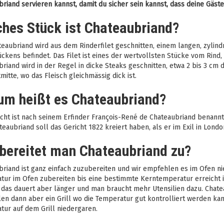
riand servieren kannst, damit du sicher sein kannst, dass deine Gäst
hes Stück ist Chateaubriand?
eaubriand wird aus dem Rinderfilet geschnitten, einem langen, zylindr
ckens befindet. Das Filet ist eines der wertvollsten Stücke vom Rind,
riand wird in der Regel in dicke Steaks geschnitten, etwa 2 bis 3 cm 
tmitte, wo das Fleisch gleichmässig dick ist.
m heißt es Chateaubriand?
cht ist nach seinem Erfinder François-René de Chateaubriand benannt,
teaubriand soll das Gericht 1822 kreiert haben, als er im Exil in Londo
bereitet man Chateaubriand zu?
riand ist ganz einfach zuzubereiten und wir empfehlen es im Ofen nie
ur im Ofen zubereiten bis eine bestimmte Kerntemperatur erreicht is
das dauert aber länger und man braucht mehr Utensilien dazu. Chateaub
n dann aber ein Grill wo die Temperatur gut kontrolliert werden kann,
tur auf dem Grill niedergaren.