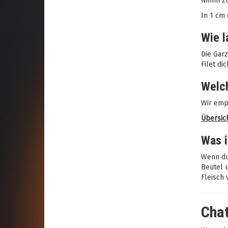
Nimm zu
In 1 cm 
Wie l
Die Garz
Filet di
Welc
Wir emp
Übersic
Was i
Wenn du
Beutel u
Fleisch 
Chat