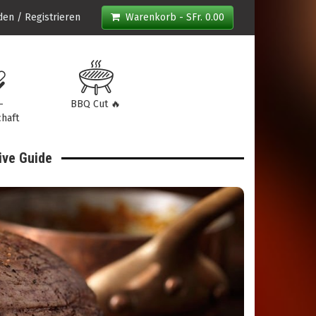
en / Registrieren
Warenkorb - SFr. 0.00
-
BBQ Cut 🔥
haft
ive Guide