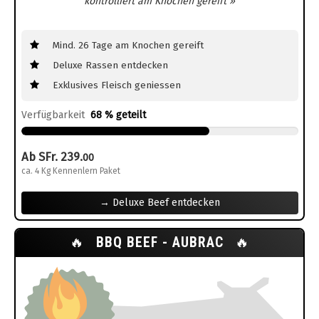
kontrolliert am Knochen gereift »
Mind. 26 Tage am Knochen gereift
Deluxe Rassen entdecken
Exklusives Fleisch geniessen
Verfügbarkeit
68 % geteilt
Ab SFr. 239.
00
ca. 4 Kg Kennenlern Paket
→ Deluxe Beef entdecken
🔥
BBQ BEEF - AUBRAC
🔥