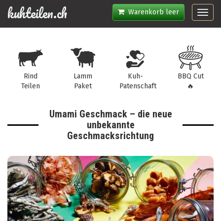
kuhteilen.ch
Warenkorb leer
Toggl
navig
Rind
Lamm
Kuh-
BBQ Cut
Teilen
Paket
Patenschaft
🔥
Umami Geschmack – die neue
unbekannte
Geschmacksrichtung