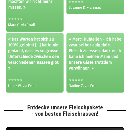
möchten wir nicht mehr
⭐⭐⭐⭐⭐
missen. »
Susanne D. via Email
⭐⭐⭐⭐⭐
Klara G. via Email
« Das Warten hat sich zu
« Merci Kuhteilen - ich habe
100% gelohnt [...] hätte nie
zwar selber aufgehört
gedacht, dass es so grosse
Fleisch zu essen, dank euch
Unterschiede zwischen den
kann ich meinen Mann und
verschiedenen Rassen gibt.
unsere Gäste trotzdem
»
verwöhnen. »
⭐⭐⭐⭐⭐
⭐⭐⭐⭐⭐
Heinz W. via Email
Nadine Z. via Email
Entdecke unsere Fleischpakete
- von besten Fleischrassen!