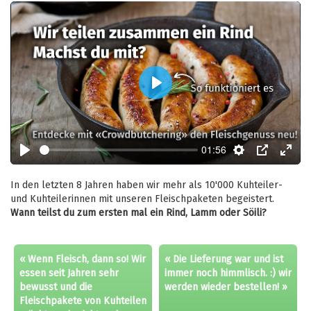
Play
01:56
Play
Settings
PIP
Enter
fulls
In den letzten 8 Jahren haben wir mehr als 10'000 Kuhteiler-
und Kuhteilerinnen mit unseren Fleischpaketen begeistert.
Wann teilst du zum ersten mal ein Rind, Lamm oder Söili?
« Wenn Fleisch, dann so! Wir
« Die Lieferung war und ist
essen seit Jahren sehr
immer noch himmlisch. :) wir
bewusst und die
werden wieder bestellen! »
Fleischpakete von Kuhteilen