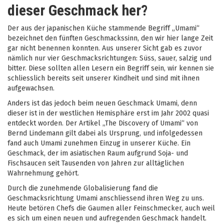
dieser Geschmack her?
Der aus der japanischen Küche stammende Begriff „Umami“
bezeichnet den fünften Geschmackssinn, den wir hier lange Zeit
gar nicht benennen konnten. Aus unserer Sicht gab es zuvor
nämlich nur vier Geschmacksrichtungen: Süss, sauer, salzig und
bitter. Diese sollten allen Lesern ein Begriff sein, wir kennen sie
schliesslich bereits seit unserer Kindheit und sind mit ihnen
aufgewachsen.
Anders ist das jedoch beim neuen Geschmack Umami, denn
dieser ist in der westlichen Hemisphäre erst im Jahr 2002 quasi
entdeckt worden. Der Artikel „
The Discovery of Umami
“ von
Bernd Lindemann gilt dabei als Ursprung, und infolgedessen
fand auch Umami zunehmen Einzug in unserer Küche. Ein
Geschmack, der im asiatischen Raum aufgrund Soja- und
Fischsaucen seit Tausenden von Jahren zur alltäglichen
Wahrnehmung gehört.
Durch die zunehmende Globalisierung fand die
Geschmacksrichtung Umami anschliessend ihren Weg zu uns.
Heute betören Chefs die Gaumen aller Feinschmecker, auch weil
es sich um einen neuen und aufregenden Geschmack handelt.