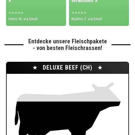
»
verwöhnen. »
⭐⭐⭐⭐⭐
⭐⭐⭐⭐⭐
Heinz W. via Email
Nadine Z. via Email
Entdecke unsere Fleischpakete
- von besten Fleischrassen!
★
DELUXE BEEF (CH)
★