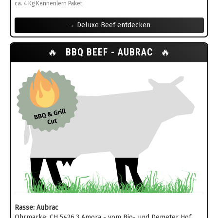
ca. 4 Kg Kennenlern Paket
→ Deluxe Beef entdecken
🔥
BBQ BEEF - AUBRAC
🔥
Rasse: Aubrac
Ohrmarke: CH 5426.3 Amora - vom Bio- und Demeter Hof