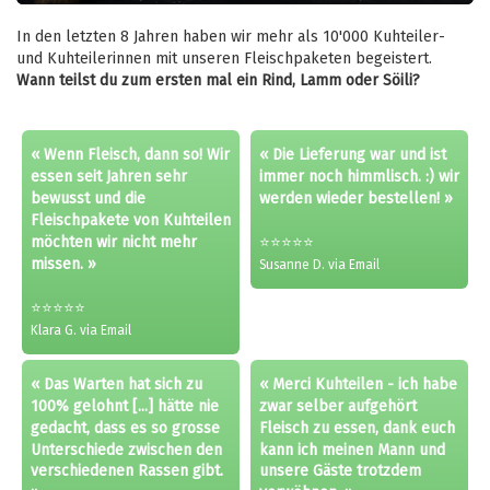
Play
Settings
PIP
Enter
fulls
In den letzten 8 Jahren haben wir mehr als 10'000 Kuhteiler-
und Kuhteilerinnen mit unseren Fleischpaketen begeistert.
Wann teilst du zum ersten mal ein Rind, Lamm oder Söili?
« Wenn Fleisch, dann so! Wir
« Die Lieferung war und ist
essen seit Jahren sehr
immer noch himmlisch. :) wir
bewusst und die
werden wieder bestellen! »
Fleischpakete von Kuhteilen
möchten wir nicht mehr
⭐⭐⭐⭐⭐
missen. »
Susanne D. via Email
⭐⭐⭐⭐⭐
Klara G. via Email
« Das Warten hat sich zu
« Merci Kuhteilen - ich habe
100% gelohnt [...] hätte nie
zwar selber aufgehört
gedacht, dass es so grosse
Fleisch zu essen, dank euch
Unterschiede zwischen den
kann ich meinen Mann und
verschiedenen Rassen gibt.
unsere Gäste trotzdem