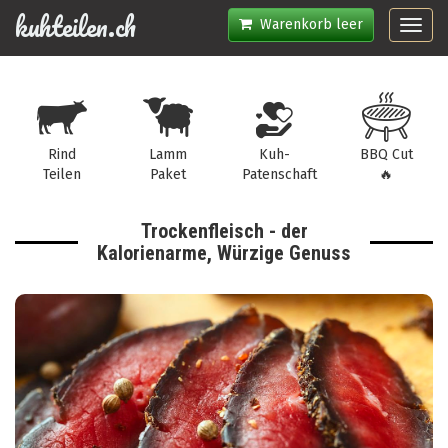
kuhteilen.ch
Warenkorb leer
Toggl
navig
Rind
Lamm
Kuh-
BBQ Cut
Teilen
Paket
Patenschaft
🔥
Trockenfleisch - der
Kalorienarme, Würzige Genuss