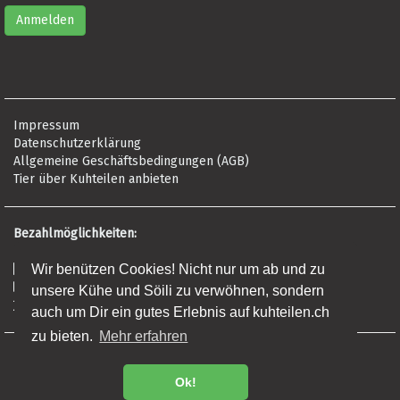
Impressum
Datenschutzerklärung
Allgemeine Geschäftsbedingungen (AGB)
Tier über Kuhteilen anbieten
Bezahlmöglichkeiten:
Wir benützen Cookies! Nicht nur um ab und zu
Risikofrei per Rechnung
Kreditkarte (Visa, Mastercard, Amex)
unsere Kühe und Söili zu verwöhnen, sondern
Banküberweisung (Frist: 5 Tage)
auch um Dir ein gutes Erlebnis auf kuhteilen.ch
zu bieten.
Mehr erfahren
Regionalprodukte
Premium Fleisch
Ok!
Fleisch Online Bestellen - Direkt ab Bio Hof