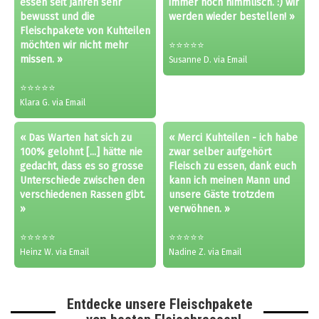
essen seit Jahren sehr
immer noch himmlisch. :) wir
bewusst und die
werden wieder bestellen! »
Fleischpakete von Kuhteilen
möchten wir nicht mehr
⭐⭐⭐⭐⭐
missen. »
Susanne D. via Email
⭐⭐⭐⭐⭐
Klara G. via Email
« Das Warten hat sich zu
« Merci Kuhteilen - ich habe
100% gelohnt [...] hätte nie
zwar selber aufgehört
gedacht, dass es so grosse
Fleisch zu essen, dank euch
Unterschiede zwischen den
kann ich meinen Mann und
verschiedenen Rassen gibt.
unsere Gäste trotzdem
»
verwöhnen. »
⭐⭐⭐⭐⭐
⭐⭐⭐⭐⭐
Heinz W. via Email
Nadine Z. via Email
Entdecke unsere Fleischpakete