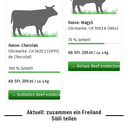
Rasse: Wagyū
Ohrmarke: CH 9053.8 (Hiko)
70 % Geteilt
Rasse: Charolais
Ohrmarke: CH 5625.2 (UPPO
Ab SFr. 239.
00 / ca. 4 Kg
de Chocolat)
→ Deluxe Beef entdecken
100 % Geteilt
Ab SFr. 209.
00 / ca. 4 Kg
→ Kuhteilen Beef entdecken
Aktuell: zusammen ein Freiland
Söili teilen