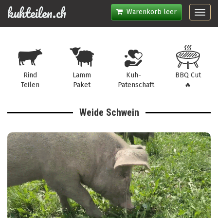
kuhteilen.ch
Warenkorb leer
Toggl
navig
Rind
Lamm
Kuh-
BBQ Cut
Teilen
Paket
Patenschaft
🔥
Weide Schwein