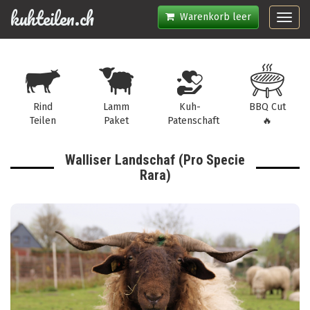
kuhteilen.ch
Warenkorb leer
Toggl
navig
Rind
Lamm
Kuh-
BBQ Cut
Teilen
Paket
Patenschaft
🔥
Walliser Landschaf (Pro Specie
Rara)