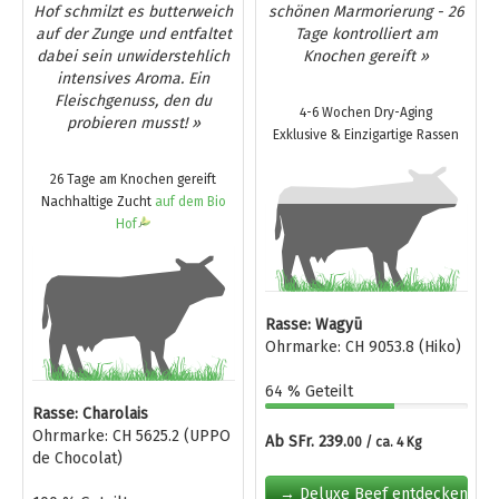
Hof schmilzt es butterweich
schönen Marmorierung - 26
auf der Zunge und entfaltet
Tage kontrolliert am
dabei sein unwiderstehlich
Knochen gereift »
intensives Aroma. Ein
Fleischgenuss, den du
4-6 Wochen Dry-Aging
probieren musst! »
Exklusive & Einzigartige Rassen
26 Tage am Knochen gereift
Nachhaltige Zucht
auf dem Bio
Hof
Rasse: Wagyū
Ohrmarke: CH 9053.8 (Hiko)
64 % Geteilt
Rasse: Charolais
Ohrmarke: CH 5625.2 (UPPO
Ab SFr. 239.
00 / ca. 4 Kg
de Chocolat)
→ Deluxe Beef entdecken