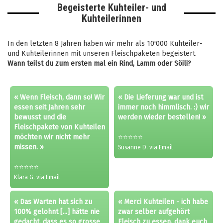
Begeisterte Kuhteiler- und
Kuhteilerinnen
In den letzten 8 Jahren haben wir mehr als 10'000 Kuhteiler-
und Kuhteilerinnen mit unseren Fleischpaketen begeistert.
Wann teilst du zum ersten mal ein Rind, Lamm oder Söili?
« Wenn Fleisch, dann so! Wir
« Die Lieferung war und ist
essen seit Jahren sehr
immer noch himmlisch. :) wir
bewusst und die
werden wieder bestellen! »
Fleischpakete von Kuhteilen
möchten wir nicht mehr
⭐⭐⭐⭐⭐
missen. »
Susanne D. via Email
⭐⭐⭐⭐⭐
Klara G. via Email
« Das Warten hat sich zu
« Merci Kuhteilen - ich habe
100% gelohnt [...] hätte nie
zwar selber aufgehört
gedacht, dass es so grosse
Fleisch zu essen, dank euch