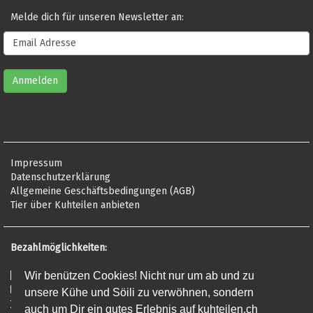
Melde dich für unseren Newsletter an:
Impressum
Datenschutzerklärung
Allgemeine Geschäftsbedingungen (AGB)
Tier über Kuhteilen anbieten
Bezahlmöglichkeiten:
Risikofrei per Rechnung
Wir benützen Cookies! Nicht nur um ab und zu
Kreditkarte (Visa, Mastercard, Amex)
unsere Kühe und Söili zu verwöhnen, sondern
Banküberweisung (Frist: 5 Tage)
auch um Dir ein gutes Erlebnis auf kuhteilen.ch