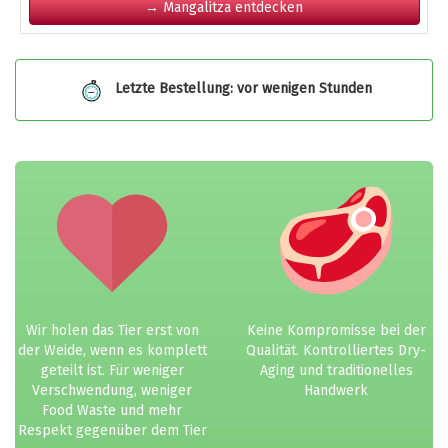
→ Mangalitza entdecken
Letzte Bestellung: vor wenigen Stunden
Wir holen das Tier erst von
Keine Kompromisse bei der
der Weide, wenn es komplett
Qualität. Kontrolliertes Dry-
geteilt ist. Für weniger
Aging und traditionelles
Verschwendung, weniger
Handwerk
Food Waste und mehr
Respekt gegenüber dem Tier