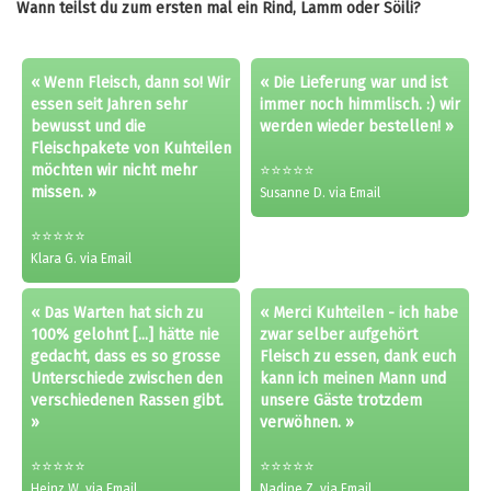
Wann teilst du zum ersten mal ein Rind, Lamm oder Söili?
« Wenn Fleisch, dann so! Wir
« Die Lieferung war und ist
essen seit Jahren sehr
immer noch himmlisch. :) wir
bewusst und die
werden wieder bestellen! »
Fleischpakete von Kuhteilen
möchten wir nicht mehr
⭐⭐⭐⭐⭐
missen. »
Susanne D. via Email
⭐⭐⭐⭐⭐
Klara G. via Email
« Das Warten hat sich zu
« Merci Kuhteilen - ich habe
100% gelohnt [...] hätte nie
zwar selber aufgehört
gedacht, dass es so grosse
Fleisch zu essen, dank euch
Unterschiede zwischen den
kann ich meinen Mann und
verschiedenen Rassen gibt.
unsere Gäste trotzdem
»
verwöhnen. »
⭐⭐⭐⭐⭐
⭐⭐⭐⭐⭐
Heinz W. via Email
Nadine Z. via Email