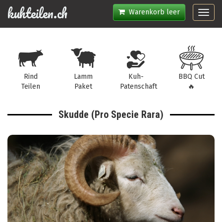
kuhteilen.ch
Warenkorb leer
Toggl
navig
Rind
Lamm
Kuh-
BBQ Cut
Teilen
Paket
Patenschaft
🔥
Skudde (Pro Specie Rara)