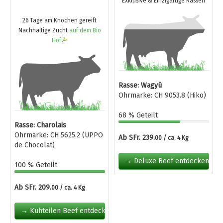
Exklusive & Einzigartige Rassen
26 Tage am Knochen gereift
Nachhaltige Zucht
auf dem Bio
Hof
Rasse: Wagyū
Ohrmarke: CH 9053.8 (Hiko)
68 % Geteilt
Rasse: Charolais
Ohrmarke: CH 5625.2 (UPPO
Ab SFr. 239.
00 / ca. 4 Kg
de Chocolat)
→ Deluxe Beef entdecken
100 % Geteilt
Ab SFr. 209.
00 / ca. 4 Kg
→ Kuhteilen Beef entdecken