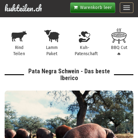
kuhteilen.ch
Warenkorb leer
Toggl
navig
Rind
Lamm
Kuh-
BBQ Cut
Teilen
Paket
Patenschaft
🔥
Pata Negra Schwein - Das beste
Iberico