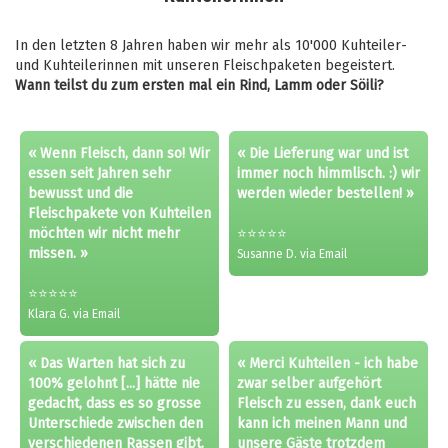
In den letzten 8 Jahren haben wir mehr als 10'000 Kuhteiler-
und Kuhteilerinnen mit unseren Fleischpaketen begeistert.
Wann teilst du zum ersten mal ein Rind, Lamm oder Söili?
« Wenn Fleisch, dann so! Wir
« Die Lieferung war und ist
essen seit Jahren sehr
immer noch himmlisch. :) wir
bewusst und die
werden wieder bestellen! »
Fleischpakete von Kuhteilen
möchten wir nicht mehr
⭐⭐⭐⭐⭐
missen. »
Susanne D. via Email
⭐⭐⭐⭐⭐
Klara G. via Email
« Das Warten hat sich zu
« Merci Kuhteilen - ich habe
100% gelohnt [...] hätte nie
zwar selber aufgehört
gedacht, dass es so grosse
Fleisch zu essen, dank euch
Unterschiede zwischen den
kann ich meinen Mann und
verschiedenen Rassen gibt.
unsere Gäste trotzdem