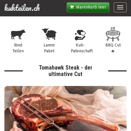
kuhteilen.ch
Warenkorb leer
Toggl
navig
Rind
Lamm
Kuh-
BBQ Cut
Teilen
Paket
Patenschaft
🔥
Tomahawk Steak - der
ultimative Cut