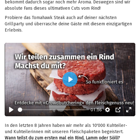
bekommt dadurch sogar noch mehr Aroma. Deswegen sind wir
absolute Fans dieses ultimativen Cuts vom Rind!
Probiere das Tomahawk Steak auch auf deiner nächsten
Grillparty und überrasche deine Gäste mit diesem einzigartigen
Erlebnis.
Play
01:56
Play
Settings
PIP
Enter
fulls
In den letzten 8 Jahren haben wir mehr als 10'000 Kuhteiler-
und Kuhteilerinnen mit unseren Fleischpaketen begeistert.
Wann teilst du zum ersten mal ein Rind, Lamm oder Söili?