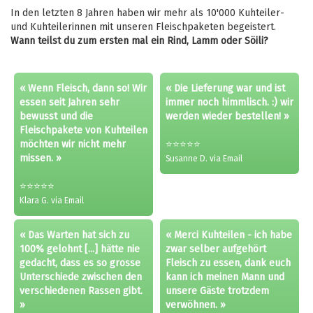
fulls
In den letzten 8 Jahren haben wir mehr als 10'000 Kuhteiler-
und Kuhteilerinnen mit unseren Fleischpaketen begeistert.
Wann teilst du zum ersten mal ein Rind, Lamm oder Söili?
« Wenn Fleisch, dann so! Wir
« Die Lieferung war und ist
essen seit Jahren sehr
immer noch himmlisch. :) wir
bewusst und die
werden wieder bestellen! »
Fleischpakete von Kuhteilen
möchten wir nicht mehr
⭐⭐⭐⭐⭐
missen. »
Susanne D. via Email
⭐⭐⭐⭐⭐
Klara G. via Email
« Das Warten hat sich zu
« Merci Kuhteilen - ich habe
100% gelohnt [...] hätte nie
zwar selber aufgehört
gedacht, dass es so grosse
Fleisch zu essen, dank euch
Unterschiede zwischen den
kann ich meinen Mann und
verschiedenen Rassen gibt.
unsere Gäste trotzdem
»
verwöhnen. »