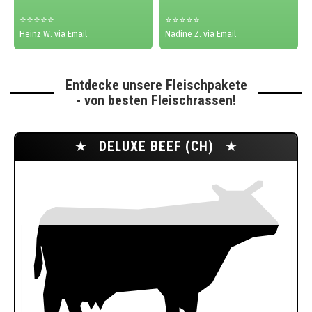
⭐⭐⭐⭐⭐
⭐⭐⭐⭐⭐
Heinz W. via Email
Nadine Z. via Email
Entdecke unsere Fleischpakete
- von besten Fleischrassen!
★
DELUXE BEEF (CH)
★