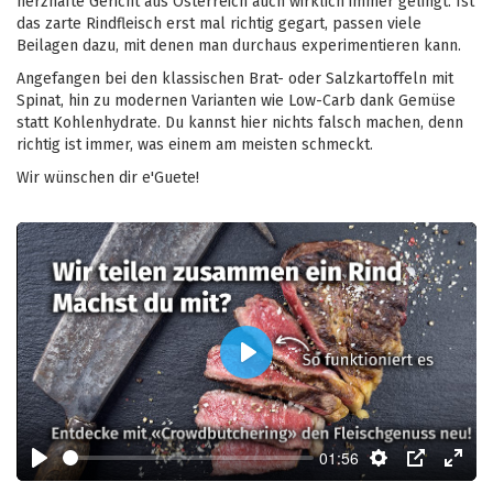
herzhafte Gericht aus Österreich auch wirklich immer gelingt. Ist
das zarte Rindfleisch erst mal richtig gegart, passen viele
Beilagen dazu, mit denen man durchaus experimentieren kann.
Angefangen bei den klassischen Brat- oder Salzkartoffeln mit
Spinat, hin zu modernen Varianten wie Low-Carb dank Gemüse
statt Kohlenhydrate. Du kannst hier nichts falsch machen, denn
richtig ist immer, was einem am meisten schmeckt.
Wir wünschen dir e'Guete!
Play
01:56
Play
Settings
PIP
Enter