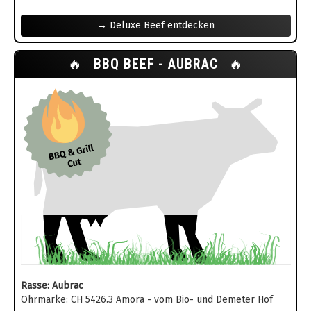
→ Deluxe Beef entdecken
🔥
BBQ BEEF - AUBRAC
🔥
Rasse: Aubrac
Ohrmarke: CH 5426.3 Amora - vom Bio- und Demeter Hof