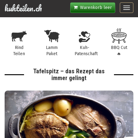
kuhteilen.ch
Warenkorb leer
Toggl
navig
Rind
Lamm
Kuh-
BBQ Cut
Teilen
Paket
Patenschaft
🔥
Tafelspitz – das Rezept das
immer gelingt