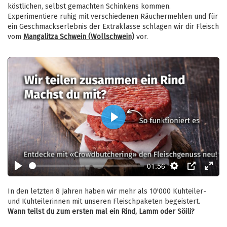
köstlichen, selbst gemachten Schinkens kommen.
Experimentiere ruhig mit verschiedenen Räuchermehlen und für
ein Geschmackserlebnis der Extraklasse schlagen wir dir Fleisch
vom
Mangalitza Schwein (Wollschwein)
vor.
Play
01:56
Play
Settings
PIP
Enter
fulls
In den letzten 8 Jahren haben wir mehr als 10'000 Kuhteiler-
und Kuhteilerinnen mit unseren Fleischpaketen begeistert.
Wann teilst du zum ersten mal ein Rind, Lamm oder Söili?