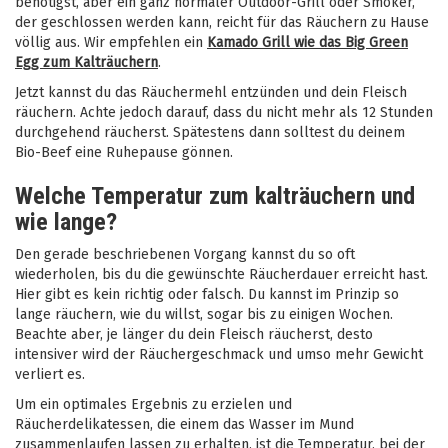
benötigst, aber ein ganz normaler Outdoor-Grill oder Smoker,
der geschlossen werden kann, reicht für das Räuchern zu Hause
völlig aus. Wir empfehlen ein
Kamado Grill wie das Big Green
Egg zum Kalträuchern
.
Jetzt kannst du das Räuchermehl entzünden und dein Fleisch
räuchern. Achte jedoch darauf, dass du nicht mehr als 12 Stunden
durchgehend räucherst. Spätestens dann solltest du deinem
Bio-Beef eine Ruhepause gönnen.
Welche Temperatur zum kalträuchern und
wie lange?
Den gerade beschriebenen Vorgang kannst du so oft
wiederholen, bis du die gewünschte Räucherdauer erreicht hast.
Hier gibt es kein richtig oder falsch. Du kannst im Prinzip so
lange räuchern, wie du willst, sogar bis zu einigen Wochen.
Beachte aber, je länger du dein Fleisch räucherst, desto
intensiver wird der Räuchergeschmack und umso mehr Gewicht
verliert es.
Um ein optimales Ergebnis zu erzielen und
Räucherdelikatessen, die einem das Wasser im Mund
zusammenlaufen lassen zu erhalten, ist die Temperatur, bei der