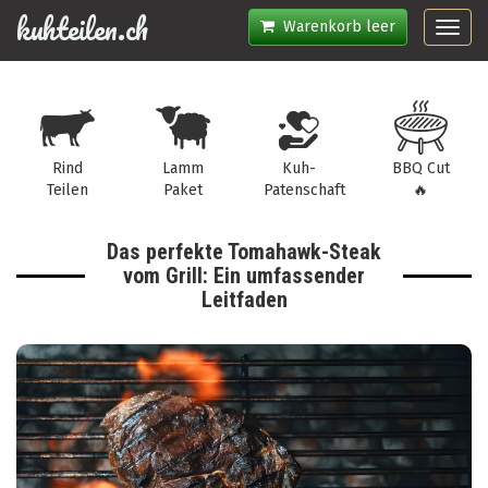
kuhteilen.ch
Warenkorb leer
Toggl
navig
Rind
Lamm
Kuh-
BBQ Cut
Teilen
Paket
Patenschaft
🔥
Das perfekte Tomahawk-Steak
vom Grill: Ein umfassender
Leitfaden