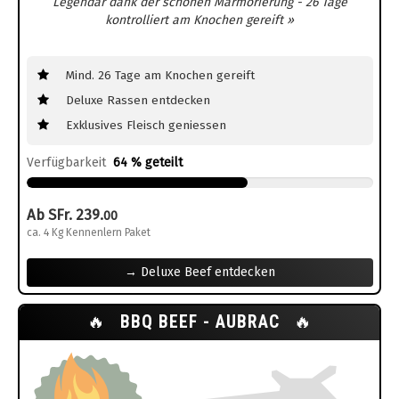
Legendär dank der schönen Marmorierung - 26 Tage
kontrolliert am Knochen gereift »
Mind. 26 Tage am Knochen gereift
Deluxe Rassen entdecken
Exklusives Fleisch geniessen
Verfügbarkeit
64 % geteilt
Ab SFr. 239.
00
ca. 4 Kg Kennenlern Paket
→ Deluxe Beef entdecken
🔥
BBQ BEEF - AUBRAC
🔥