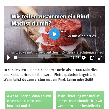
Play
01:56
Play
Settings
PIP
Enter
fulls
In den letzten 8 Jahren haben wir mehr als 10'000 Kuhteiler-
und Kuhteilerinnen mit unseren Fleischpaketen begeistert.
Wann teilst du zum ersten mal ein Rind, Lamm oder Söili?
« Wenn Fleisch, dann so! Wir
« Die Lieferung war und ist
essen seit Jahren sehr
immer noch himmlisch. :) wir
bewusst und die
werden wieder bestellen! »