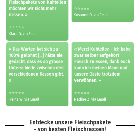
Fleischpakete von Kuhteilen
möchten wir nicht mehr
⭐⭐⭐⭐⭐
missen. »
Susanne D. via Email
⭐⭐⭐⭐⭐
Klara G. via Email
« Das Warten hat sich zu
« Merci Kuhteilen - ich habe
100% gelohnt [...] hätte nie
zwar selber aufgehört
gedacht, dass es so grosse
Fleisch zu essen, dank euch
Unterschiede zwischen den
kann ich meinen Mann und
verschiedenen Rassen gibt.
unsere Gäste trotzdem
»
verwöhnen. »
⭐⭐⭐⭐⭐
⭐⭐⭐⭐⭐
Heinz W. via Email
Nadine Z. via Email
Entdecke unsere Fleischpakete
- von besten Fleischrassen!