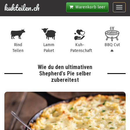
kuhteilen.ch
Warenkorb leer
Toggl
navig
Rind
Lamm
Kuh-
BBQ Cut
Teilen
Paket
Patenschaft
🔥
Wie du den ultimativen
Shepherd's Pie selber
zubereitest