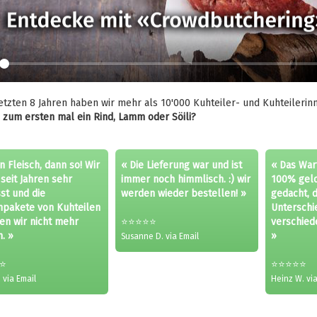
etzten 8 Jahren haben wir mehr als 10'000 Kuhteiler- und Kuhteileri
u zum ersten mal ein Rind, Lamm oder Söili?
 Fleisch, dann so! Wir
« Die Lieferung war und ist
« Das War
seit Jahren sehr
immer noch himmlisch. :) wir
100% geloh
st und die
werden wieder bestellen! »
gedacht, 
hpakete von Kuhteilen
Unterschi
en wir nicht mehr
⭐⭐⭐⭐⭐
verschied
. »
»
Susanne D. via Email
⭐
⭐⭐⭐⭐⭐
 via Email
Heinz W. via