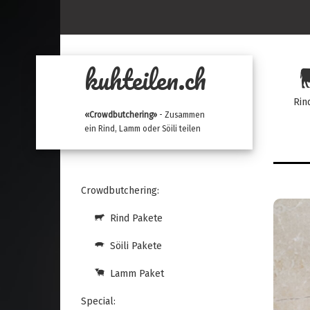
kuhteilen.ch
Rin
«Crowdbutchering»
- Zusammen
ein Rind, Lamm oder Söili teilen
Crowdbutchering:
Rind Pakete
Söili Pakete
Lamm Paket
Special: