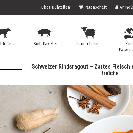
Über Kuhteilen
Patenschaft
Anmeld
d Teilen
Söili Pakete
Lamm Paket
Kuh
Patensc
Schweizer Rindsragout – Zartes Fleisch
fraîche