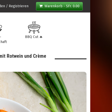
en / Registrieren
Warenkorb - SFr. 0.00
-
BBQ Cut 🔥
haft
 mit Rotwein und Crème