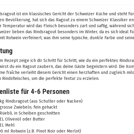
sragout ist ein klassisches Gericht der Schweizer Küche und steht für
en Bevölkerung, hat sich das Ragout zu einem Schweizer Klassiker en
r Temperatur wird das Fleisch besonders zart und saftig, während si
eizer lieben das Rindsragout besonders im Winter, da es sich ideal fü
it Rotwein verfeinert, was ihm seine typische, dunkle Farbe und sein
itung
m Rezept zeige ich dir Schritt für Schritt, wie du ein perfektes Rinds
irst du ein Ragout zaubern, das deine Gäste begeistern wird. Die Komb
e fraîche verleiht diesem Gericht einen herzhaften und zugleich mil
n Rindsfleisches, um die perfekte Textur zu erzielen.
enliste für 4-6 Personen
kg Rindsragout (aus Schulter oder Nacken)
grosse Zwiebeln, fein gehackt
Rüebli, in Scheiben geschnitten
EL Olivenöl oder Butter
 EL Mehl
0 ml Rotwein (z.B. Pinot Noir oder Merlot)