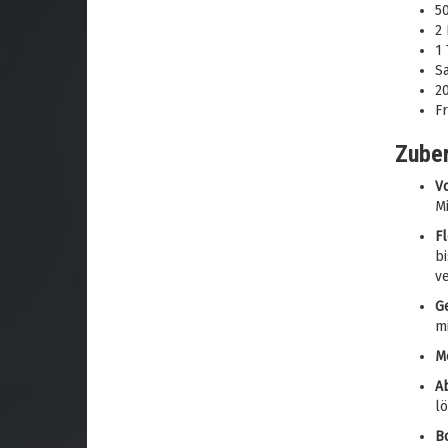
5
2 
1 
S
2
Fr
Zuber
V
Mi
Fl
bi
ve
G
m
M
A
lö
B