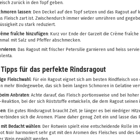
eisch zurück in den Topf geben.
chmoren lassen
: Den Deckel auf den Topf setzen und das Ragout auf 
s Fleisch zart ist. Zwischendurch immer wieder umrühren und gegeben
üssigkeit zu stark reduziert.
rème fraîche hinzufügen
: Kurz vor Ende der Garzeit die Crème fraîch
inmal mit Salz und Pfeffer abschmecken.
ervieren
: Das Ragout mit frischer Petersilie garnieren und heiss servi
lenta.
-Tipps für das perfekte Rindsragout
tige Fleischwahl
: Für ein Ragout eignet sich am besten Rindfleisch vo
en mehr Bindegewebe, das sich beim langen Schmoren in Gelatine verw
beim Anbraten
: Achte darauf, das Fleisch portionsweise und bei hohe
-Reaktion, bei der sich Röststoffe entwickeln, die dem Ragout seinen
sen
: Ein gutes Rindsragout braucht Zeit. Je länger es bei niedriger Hit
verbinden sich die Aromen. Plane daher genug Zeit ein und lasse das
 mit Bedacht wählen
: Der Rotwein spielt eine entscheidende Rolle im
not Noir harmoniert sehr gut mit den Aromen des Fleisches und des G
ger Wein gewählt werden.