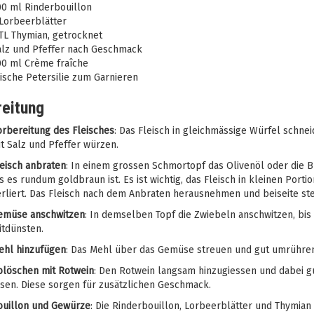
00 ml Rinderbouillon
Lorbeerblätter
TL Thymian, getrocknet
alz und Pfeffer nach Geschmack
00 ml Crème fraîche
ische Petersilie zum Garnieren
eitung
orbereitung des Fleisches
: Das Fleisch in gleichmässige Würfel schneid
t Salz und Pfeffer würzen.
eisch anbraten
: In einem grossen Schmortopf das Olivenöl oder die Bu
s es rundum goldbraun ist. Es ist wichtig, das Fleisch in kleinen Porti
rliert. Das Fleisch nach dem Anbraten herausnehmen und beiseite ste
emüse anschwitzen
: In demselben Topf die Zwiebeln anschwitzen, bis 
itdünsten.
ehl hinzufügen
: Das Mehl über das Gemüse streuen und gut umrühren.
blöschen mit Rotwein
: Den Rotwein langsam hinzugiessen und dabei 
sen. Diese sorgen für zusätzlichen Geschmack.
ouillon und Gewürze
: Die Rinderbouillon, Lorbeerblätter und Thymian