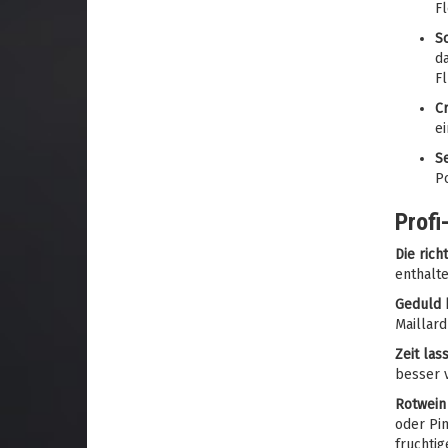
Fl
S
da
Fl
C
e
S
Po
Profi
Die rich
enthalt
Geduld 
Maillard
Zeit las
besser 
Rotwein
oder Pi
fruchti