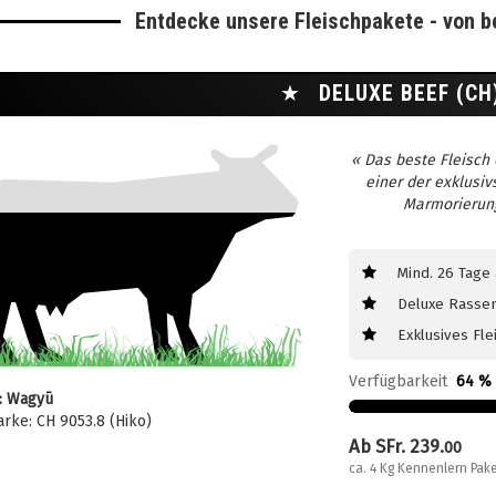
Entdecke unsere Fleischpakete - von b
★
DELUXE BEEF (C
« Das beste Fleisch
einer der exklusi
Marmorierung
Mind. 26 Tage
Deluxe Rasse
Exklusives Fl
Verfügbarkeit
64 % 
: Wagyū
rke: CH 9053.8 (Hiko)
Ab SFr. 239.
00
ca. 4 Kg Kennenlern Pake