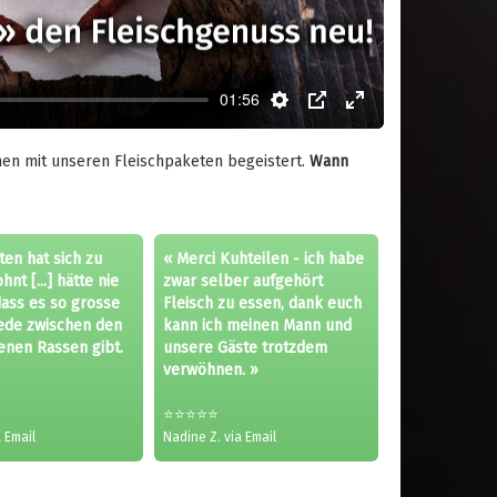
01:56
Settings
PIP
Enter
fullscreen
nnen mit unseren Fleischpaketen begeistert.
Wann
ten hat sich zu
« Merci Kuhteilen - ich habe
nt [...] hätte nie
zwar selber aufgehört
dass es so grosse
Fleisch zu essen, dank euch
ede zwischen den
kann ich meinen Mann und
enen Rassen gibt.
unsere Gäste trotzdem
verwöhnen. »
⭐⭐⭐⭐⭐
 Email
Nadine Z. via Email