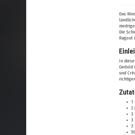
Das Rind
ländlich
niedrige
Die Schw
Ragout m
Einle
In diese
Geduld w
und Crèm
richtige
Zutat
1 
2 
3 
3 
3
50