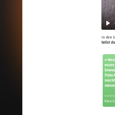
Play
In den l
teilst d
« Wenn
essen 
bewus
Fleisc
möcht
missen
⭐⭐⭐⭐
Klara G.