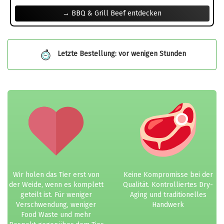
→ BBQ & Grill Beef entdecken
Letzte Bestellung: vor wenigen Stunden
Wir holen das Tier erst von
Keine Kompromisse bei der
der Weide, wenn es komplett
Qualität. Kontrolliertes Dry-
geteilt ist. Für weniger
Aging und traditionelles
Verschwendung, weniger
Handwerk
Food Waste und mehr