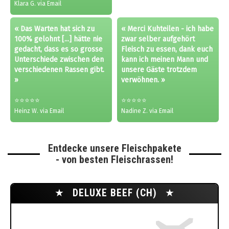
Klara G. via Email
« Das Warten hat sich zu
« Merci Kuhteilen - ich habe
100% gelohnt [...] hätte nie
zwar selber aufgehört
gedacht, dass es so grosse
Fleisch zu essen, dank euch
Unterschiede zwischen den
kann ich meinen Mann und
verschiedenen Rassen gibt.
unsere Gäste trotzdem
»
verwöhnen. »
⭐⭐⭐⭐⭐
⭐⭐⭐⭐⭐
Heinz W. via Email
Nadine Z. via Email
Entdecke unsere Fleischpakete
- von besten Fleischrassen!
★
DELUXE BEEF (CH)
★