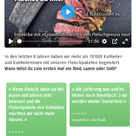
Play
01:56
Play
Settings
PIP
Enter
fulls
In den letzten 8 Jahren haben wir mehr als 10'000 Kuhteiler-
und Kuhteilerinnen mit unseren Fleischpaketen begeistert.
Wann teilst du zum ersten mal ein Rind, Lamm oder Söili?
« Wenn Fleisch, dann so! Wir
« Die Lieferung war und ist
essen seit Jahren sehr
immer noch himmlisch. :) wir
bewusst und die
werden wieder bestellen! »
Fleischpakete von Kuhteilen
möchten wir nicht mehr
⭐⭐⭐⭐⭐
missen. »
Susanne D. via Email
⭐⭐⭐⭐⭐