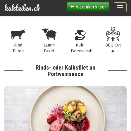
kuhteilen.ch
Warenkorb leer
Toggl
navig
Rind
Lamm
Kuh-
BBQ Cut
Teilen
Paket
Patenschaft
🔥
Rinds- oder Kalbsfilet an
Portweinsauce