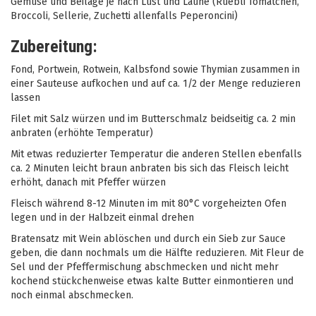
Gemüse und Beilage je nach Lust und Laune (Rüebli Tomätchen,
Broccoli, Sellerie, Zuchetti allenfalls Peperoncini)
Zubereitung:
Fond, Portwein, Rotwein, Kalbsfond sowie Thymian zusammen in
einer Sauteuse aufkochen und auf ca. 1/2 der Menge reduzieren
lassen
Filet mit Salz würzen und im Butterschmalz beidseitig ca. 2 min
anbraten (erhöhte Temperatur)
Mit etwas reduzierter Temperatur die anderen Stellen ebenfalls
ca. 2 Minuten leicht braun anbraten bis sich das Fleisch leicht
erhöht, danach mit Pfeffer würzen
Fleisch während 8-12 Minuten im mit 80°C vorgeheizten Ofen
legen und in der Halbzeit einmal drehen
Bratensatz mit Wein ablöschen und durch ein Sieb zur Sauce
geben, die dann nochmals um die Hälfte reduzieren. Mit Fleur de
Sel und der Pfeffermischung abschmecken und nicht mehr
kochend stückchenweise etwas kalte Butter einmontieren und
noch einmal abschmecken.