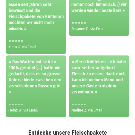
essen seit Jahren sehr
immer noch himmlisch. :) wir
bewusst und die
werden wieder bestellen! »
Fleischpakete von Kuhteilen
möchten wir nicht mehr
⭐⭐⭐⭐⭐
missen. »
Susanne D. via Email
⭐⭐⭐⭐⭐
Klara G. via Email
« Das Warten hat sich zu
« Merci Kuhteilen - ich habe
100% gelohnt [...] hätte nie
zwar selber aufgehört
gedacht, dass es so grosse
Fleisch zu essen, dank euch
Unterschiede zwischen den
kann ich meinen Mann und
verschiedenen Rassen gibt.
unsere Gäste trotzdem
»
verwöhnen. »
⭐⭐⭐⭐⭐
⭐⭐⭐⭐⭐
Heinz W. via Email
Nadine Z. via Email
Entdecke unsere Fleischpakete