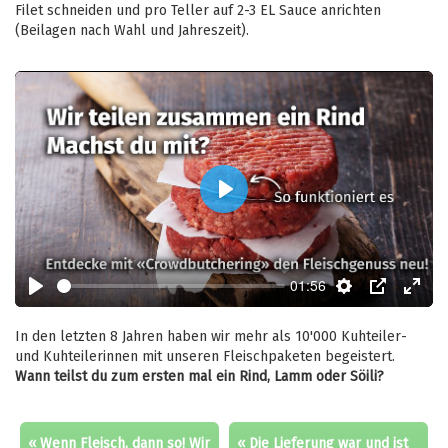
Filet schneiden und pro Teller auf 2-3 EL Sauce anrichten
(Beilagen nach Wahl und Jahreszeit).
Play
01:56
Play
Settings
PIP
Enter
fulls
In den letzten 8 Jahren haben wir mehr als 10'000 Kuhteiler-
und Kuhteilerinnen mit unseren Fleischpaketen begeistert.
Wann teilst du zum ersten mal ein Rind, Lamm oder Söili?
« Wenn Fleisch, dann so! Wir
« Die Lieferung war und ist