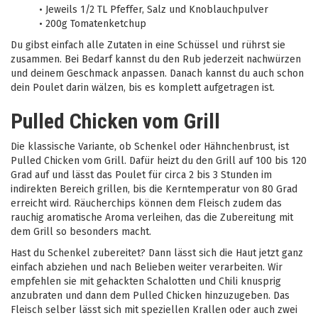
•
Jeweils 1/2 TL Pfeffer, Salz und Knoblauchpulver
•
200g Tomatenketchup
Du gibst einfach alle Zutaten in eine Schüssel und rührst sie
zusammen. Bei Bedarf kannst du den Rub jederzeit nachwürzen
und deinem Geschmack anpassen. Danach kannst du auch schon
dein Poulet darin wälzen, bis es komplett aufgetragen ist.
Pulled Chicken vom Grill
Die klassische Variante, ob Schenkel oder Hähnchenbrust, ist
Pulled Chicken vom Grill. Dafür heizt du den Grill auf 100 bis 120
Grad auf und lässt das Poulet für circa 2 bis 3 Stunden im
indirekten Bereich grillen, bis die Kerntemperatur von 80 Grad
erreicht wird. Räucherchips können dem Fleisch zudem das
rauchig aromatische Aroma verleihen, das die Zubereitung mit
dem Grill so besonders macht.
Hast du Schenkel zubereitet? Dann lässt sich die Haut jetzt ganz
einfach abziehen und nach Belieben weiter verarbeiten. Wir
empfehlen sie mit gehackten Schalotten und Chili knusprig
anzubraten und dann dem Pulled Chicken hinzuzugeben. Das
Fleisch selber lässt sich mit speziellen Krallen oder auch zwei