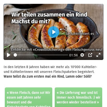
Play
01:56
Play
Settings
PIP
Enter
fulls
In den letzten 8 Jahren haben wir mehr als 10'000 Kuhteiler-
und Kuhteilerinnen mit unseren Fleischpaketen begeistert.
Wann teilst du zum ersten mal ein Rind, Lamm oder Söili?
« Wenn Fleisch, dann so! Wir
« Die Lieferung war und ist
essen seit Jahren sehr
immer noch himmlisch. :) wir
bewusst und die
werden wieder bestellen! »