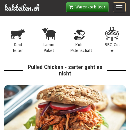
kuhteilen.ch
Warenkorb leer
Toggl
navig
Rind
Lamm
Kuh-
BBQ Cut
Teilen
Paket
Patenschaft
🔥
Pulled Chicken - zarter geht es
nicht