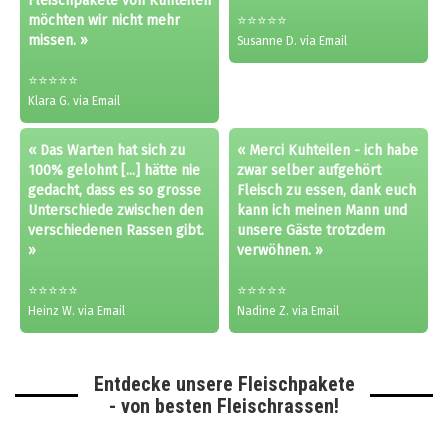
Fleischpakete von Kuhteilen
möchten wir nicht mehr
⭐⭐⭐⭐⭐
missen. »
Susanne D. via Email
⭐⭐⭐⭐⭐
Klara G. via Email
« Das Warten hat sich zu
« Merci Kuhteilen - ich habe
100% gelohnt [...] hätte nie
zwar selber aufgehört
gedacht, dass es so grosse
Fleisch zu essen, dank euch
Unterschiede zwischen den
kann ich meinen Mann und
verschiedenen Rassen gibt.
unsere Gäste trotzdem
»
verwöhnen. »
⭐⭐⭐⭐⭐
⭐⭐⭐⭐⭐
Heinz W. via Email
Nadine Z. via Email
Entdecke unsere Fleischpakete
- von besten Fleischrassen!