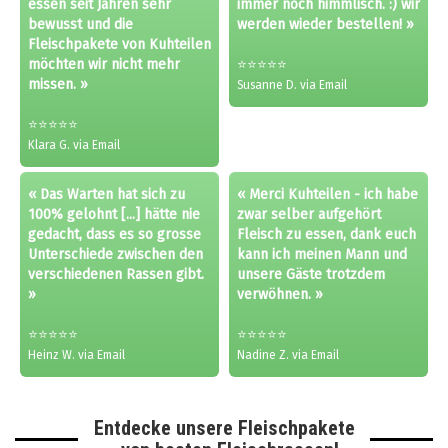
essen seit Jahren sehr
immer noch himmlisch. :) wir
bewusst und die
werden wieder bestellen! »
Fleischpakete von Kuhteilen
möchten wir nicht mehr
⭐⭐⭐⭐⭐
missen. »
Susanne D. via Email
⭐⭐⭐⭐⭐
Klara G. via Email
« Das Warten hat sich zu
« Merci Kuhteilen - ich habe
100% gelohnt [...] hätte nie
zwar selber aufgehört
gedacht, dass es so grosse
Fleisch zu essen, dank euch
Unterschiede zwischen den
kann ich meinen Mann und
verschiedenen Rassen gibt.
unsere Gäste trotzdem
»
verwöhnen. »
⭐⭐⭐⭐⭐
⭐⭐⭐⭐⭐
Heinz W. via Email
Nadine Z. via Email
Entdecke unsere Fleischpakete