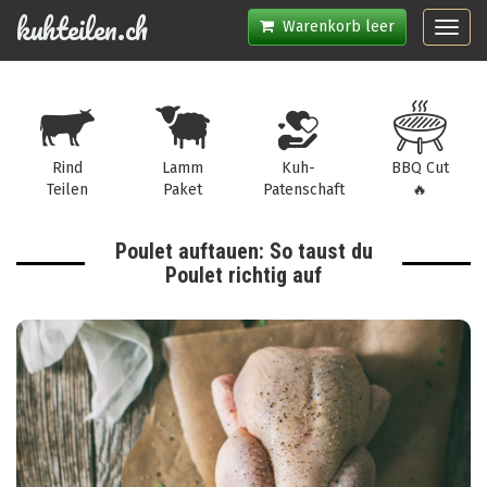
kuhteilen.ch
Warenkorb leer
Toggl
navig
Rind
Lamm
Kuh-
BBQ Cut
Teilen
Paket
Patenschaft
🔥
Poulet auftauen: So taust du
Poulet richtig auf