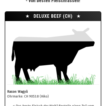
- von besten Fleischrassen!
★
DELUXE BEEF (CH)
★
Rasse: Wagyū
Ohrmarke: CH 9053.8 (Hiko)
« Das beste Fleisch der Welt? Bestelle einen Teil vom