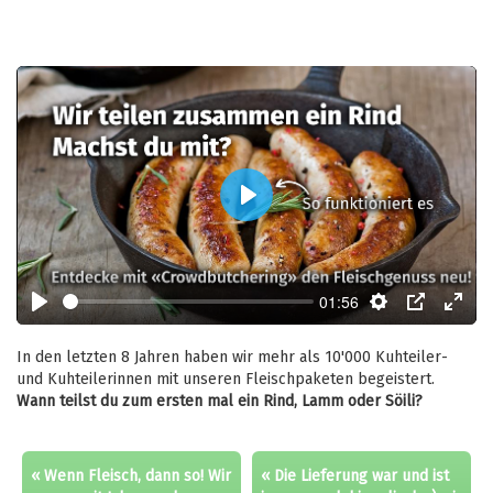
Play
01:56
Play
Settings
PIP
Enter
fulls
In den letzten 8 Jahren haben wir mehr als 10'000 Kuhteiler-
und Kuhteilerinnen mit unseren Fleischpaketen begeistert.
Wann teilst du zum ersten mal ein Rind, Lamm oder Söili?
« Wenn Fleisch, dann so! Wir
« Die Lieferung war und ist