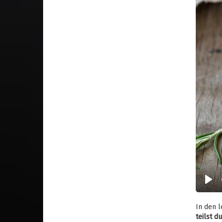
Play
In den l
teilst d