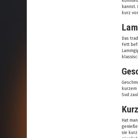
Konntest
kannst. 
kurz vor
Lamm
Das trad
Fett bef
Lammgig
klassisc
Gesc
Geschmo
kurzem 
Sud zaub
Kurz
Hat man
genießen
sie kurz