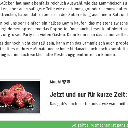
Stücken hat man ebenfalls reichlich Auswahl, wie das Lammfleisch zu
cken, aber auch saftigere Teile wie das Lammgigot oder Lammschulter 
ttreicher, haben dafür aber nach der Zubereitung auch mehr Saft und
 bei uns sehr einfach ein halbes Lamm kaufen, das meistens zwischen
egt dementsprechend das Doppelte. Doch auch dieser Kauf bietet si
 zur großen Party mit vielen Gästen. Dann kann man das Lamm viellei
as dennoch nicht der Fall sein, kann man das Lammfleisch auch proble
t hält es mehrere Monate und schmeckt danach auch noch komplett ein
ug ist, um auch wirklich alle Reste zügig einfrieren zu können.
Muuh! 🐮💬
Jetzt und nur für kurze Zeit:
Das gab's noch nie bei uns... wie wär's mit
So geht's: Mitmachen ist ganz 