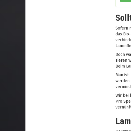
Soll
Sofern m
das Bio
verbinde
Lammflei
Doch was
Tieren w
Beim Lam
Man ist,
werden.
vermind
Wir bei 
Pro Spec
vernünft
Lamm