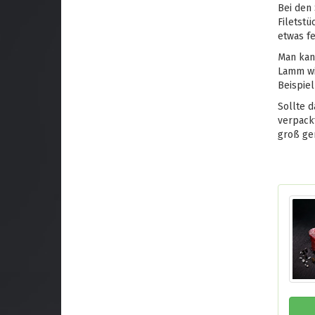
Bei den 
Filetstü
etwas fe
Man kann
Lamm wi
Beispiel
Sollte d
verpack
groß gen