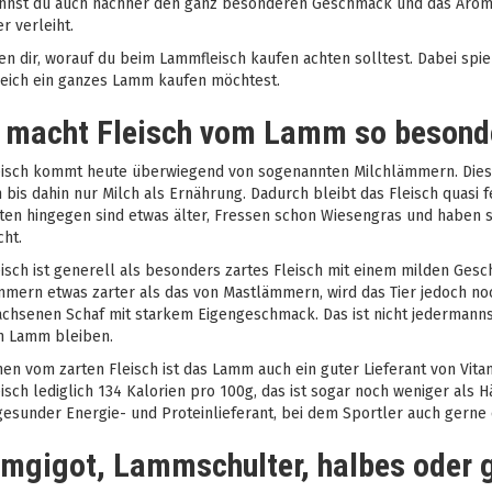
nnst du auch nachher den ganz besonderen Geschmack und das Aroma 
r verleiht.
en dir, worauf du beim Lammfleisch kaufen achten solltest. Dabei spie
leich ein ganzes Lamm kaufen möchtest.
 macht Fleisch vom Lamm so besond
isch kommt heute überwiegend von sogenannten Milchlämmern. Diese s
 bis dahin nur Milch als Ernährung. Dadurch bleibt das Fleisch quasi f
en hingegen sind etwas älter, Fressen schon Wiesengras und haben so
cht.
sch ist generell als besonders zartes Fleisch mit einem milden Gesc
mern etwas zarter als das von Mastlämmern, wird das Tier jedoch noc
chsenen Schaf mit starkem Eigengeschmack. Das ist nicht jedermanns
n Lamm bleiben.
n vom zarten Fleisch ist das Lamm auch ein guter Lieferant von Vitam
sch lediglich 134 Kalorien pro 100g, das ist sogar noch weniger als
gesunder Energie- und Proteinlieferant, bei dem Sportler auch gerne ö
mgigot, Lammschulter, halbes oder