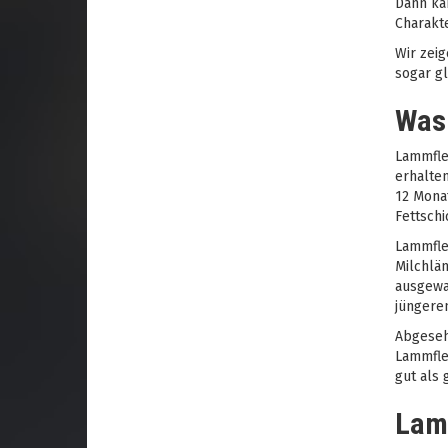
Dann ka
Charakte
Wir zeig
sogar g
Was
Lammfle
erhalten
12 Monat
Fettschi
Lammflei
Milchläm
ausgewa
jüngere
Abgesehe
Lammflei
gut als 
Lam