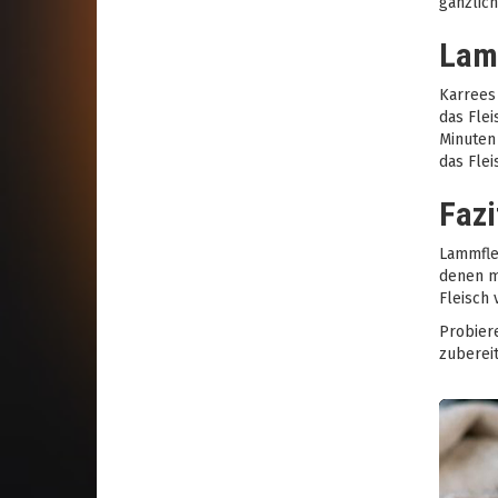
gänzlich
Lam
Karrees 
das Flei
Minuten 
das Flei
Fazi
Lammfle
denen m
Fleisch 
Probiere
zuberei