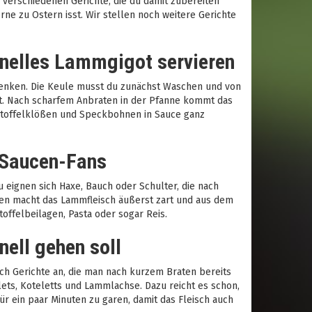
 verschiedenen Gerichte, die du damit zubereiten
rne zu Ostern isst. Wir stellen noch weitere Gerichte
onelles Lammgigot servieren
s denken. Die Keule musst du zunächst Waschen und von
saft. Nach scharfem Anbraten in der Pfanne kommt das
artoffelklößen und Speckbohnen in Sauce ganz
 Saucen-Fans
eignen sich Haxe, Bauch oder Schulter, die nach
en macht das Lammfleisch äußerst zart und aus dem
ffelbeilagen, Pasta oder sogar Reis.
ell gehen soll
h Gerichte an, die man nach kurzem Braten bereits
lets, Koteletts und Lammlachse. Dazu reicht es schon,
ür ein paar Minuten zu garen, damit das Fleisch auch