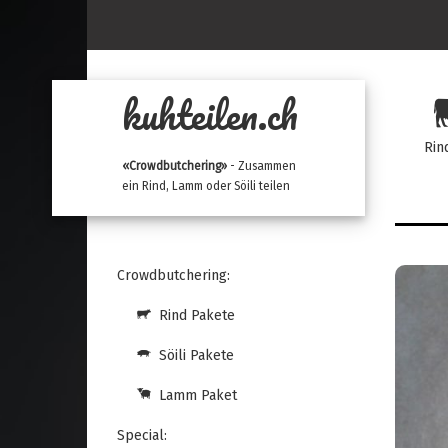
kuhteilen.ch
Rin
«Crowdbutchering»
- Zusammen
ein Rind, Lamm oder Söili teilen
Crowdbutchering:
Rind Pakete
Söili Pakete
Lamm Paket
Special: