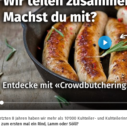
Play
etzten 8 Jahren haben wir mehr als 10'000 Kuhteiler- und Kuhteileri
u zum ersten mal ein Rind, Lamm oder Söili?