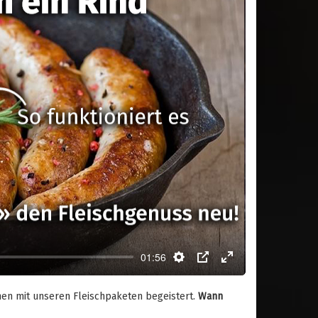
01:56
Settings
PIP
Enter
fullscreen
nnen mit unseren Fleischpaketen begeistert.
Wann