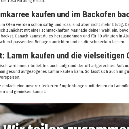
 die rosa Färbung erhält.
mkarree kaufen und im Backofen ba
im Ofen werden schön saftig und rosa, sind aber nicht mehr blutig. Da
sch zunächst mit einer schmackhaften Marinade deiner Wahl ein, bevor
backst. Danach kannst du es herausnehmen und für 10 Minuten in Alufo
sch mit passenden Beilagen anrichten und es dir schmecken lassen.
t: Lamm kaufen und die vielseitigen 
isch wird immer beliebter, auch aufgrund der oft artgerechten Aufz
an gesund aufgezogenes Lamm kaufen kann. So lässt sich auch im gu
verspeisen.
 einfach eine unserer leckeren Empfehlungen, mit denen du Lammfleis
ten und genießen kannst.