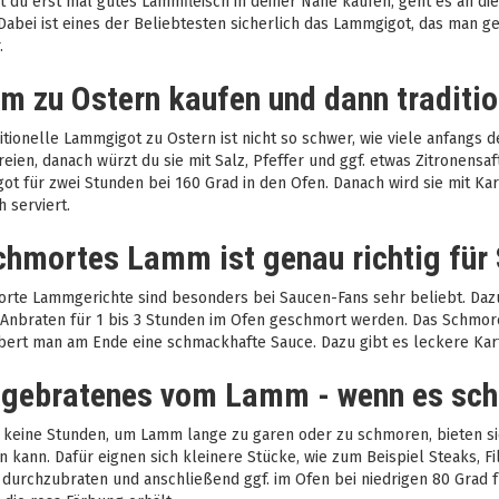
 du erst mal gutes Lammfleisch in deiner Nähe kaufen, geht es an die
Dabei ist eines der Beliebtesten sicherlich das Lammgigot, das man ge
.
 zu Ostern kaufen und dann traditi
itionelle Lammgigot zu Ostern ist nicht so schwer, wie viele anfang
reien, danach würzt du sie mit Salz, Pfeffer und ggf. etwas Zitronen
ot für zwei Stunden bei 160 Grad in den Ofen. Danach wird sie mit K
h serviert.
hmortes Lamm ist genau richtig für
rte Lammgerichte sind besonders bei Saucen-Fans sehr beliebt. Dazu 
Anbraten für 1 bis 3 Stunden im Ofen geschmort werden. Das Schmor
ert man am Ende eine schmackhafte Sauce. Dazu gibt es leckere Karto
gebratenes vom Lamm - wenn es schn
 keine Stunden, um Lamm lange zu garen oder zu schmoren, bieten sic
 kann. Dafür eignen sich kleinere Stücke, wie zum Beispiel Steaks, Fi
 durchzubraten und anschließend ggf. im Ofen bei niedrigen 80 Grad f