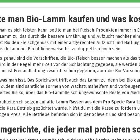
te man Bio-Lamm kaufen und was kos
an es sich leisten kann, sollte man bei Fleisch-Produkten immer in Er
-Lamm zu, das durch die bessere Ernährung und Aufzucht nachher ein
t Bio den Fleischgenuss mit einer artgerechten Aufzucht und Haltung
sch kann bei Bio üblicherweise bis zu doppelt so hoch sein.
 genau sind die Vorschriften, die Bio-Fleisch besser machen als das
ird in der Regel mehr Zeit vor der Schlachtung gegeben, sie werden 
m ist Freilandhaltung zwar oft schon gegeben, aber die Bio-Vorschri
 was man isst. Das Sprichwort trifft auch das Lamm zu, denn bei Bio d
 Zudem sind sämtliche Formen von Wachstumshelfern und vorbeugend A
ertes Risiko, über das Bio-Lammfleisch ungewünschte Reste von Me
kuhteilen.ch setzen auf alte
Lamm Rassen aus dem Pro Specie Rara L
ie Rara Betrieb gezüchtet wurde, hilfst du mit die Rasse zu fördern 
igen Preis. Alle Betriebe befinden sich in der Schweiz und sind beso
gerichte, die jeder mal probieren so