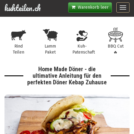
kuhteilen.ch
Warenkorb leer
Toggl
navig
Rind
Lamm
Kuh-
BBQ Cut
Teilen
Paket
Patenschaft
🔥
Home Made Döner - die
ultimative Anleitung für den
perfekten Döner Kebap Zuhause