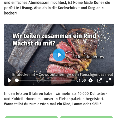
und einfaches Abendessen möchtest, ist Home Made Döner die
perfekte Lösung. Also ab in die Kochschürze und fang an zu
kochen!
Play
01:56
Play
Settings
PIP
Enter
fulls
In den letzten 8 Jahren haben wir mehr als 10'000 Kuhteiler-
und Kuhteilerinnen mit unseren Fleischpaketen begeistert.
Wann teilst du zum ersten mal ein Rind, Lamm oder Söili?