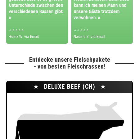
Unterschiede zwischen den
kann ich meinen Mann und
verschiedenen Rassen gibt.
unsere Gäste trotzdem
»
verwöhnen. »
⭐⭐⭐⭐⭐
⭐⭐⭐⭐⭐
Heinz W. via Email
Nadine Z. via Email
Entdecke unsere Fleischpakete
- von besten Fleischrassen!
★
DELUXE BEEF (CH)
★