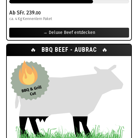
Ab SFr. 239.
00
ca. 4 Kg Kennenlern Paket
→ Deluxe Beef entdecken
🔥
BBQ BEEF - AUBRAC
🔥