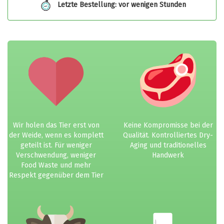
Letzte Bestellung: vor wenigen Stunden
Wir holen das Tier erst von
Keine Kompromisse bei der
der Weide, wenn es komplett
Qualität. Kontrolliertes Dry-
geteilt ist. Für weniger
Aging und traditionelles
Verschwendung, weniger
Handwerk
Food Waste und mehr
Respekt gegenüber dem Tier