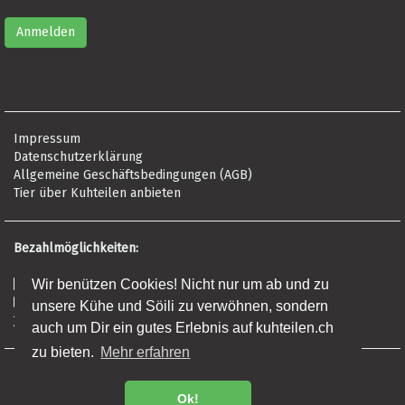
Impressum
Datenschutzerklärung
Allgemeine Geschäftsbedingungen (AGB)
Tier über Kuhteilen anbieten
Bezahlmöglichkeiten:
Wir benützen Cookies! Nicht nur um ab und zu
Risikofrei per Rechnung
Kreditkarte (Visa, Mastercard, Amex)
unsere Kühe und Söili zu verwöhnen, sondern
Banküberweisung (Frist: 5 Tage)
auch um Dir ein gutes Erlebnis auf kuhteilen.ch
zu bieten.
Mehr erfahren
Regionalprodukte
Premium Fleisch
Ok!