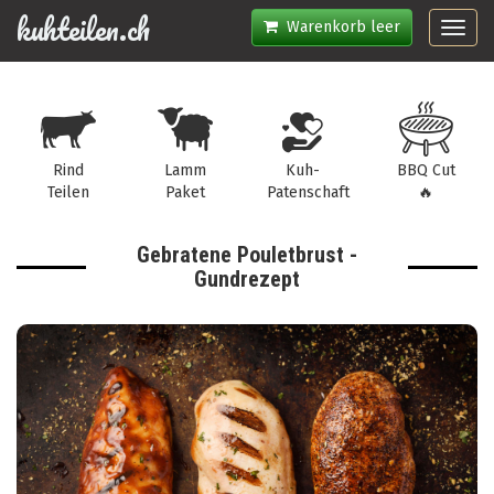
kuhteilen.ch
Warenkorb leer
Toggl
navig
Rind
Lamm
Kuh-
BBQ Cut
Teilen
Paket
Patenschaft
🔥
Gebratene Pouletbrust -
Gundrezept