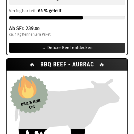
Verfügbarkeit
64 % geteilt
Ab SFr. 239.
00
ca. 4 Kg Kennenlern Paket
→ Deluxe Beef entdecken
🔥
BBQ BEEF - AUBRAC
🔥