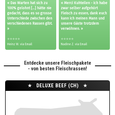
« Das Warten hat sich zu
« Merci Kuhteilen - ich habe
100% gelohnt [...] hätte nie
zwar selber aufgehört
gedacht, dass es so grosse
Fleisch zu essen, dank euch
Unterschiede zwischen den
kann ich meinen Mann und
verschiedenen Rassen gibt.
unsere Gäste trotzdem
»
verwöhnen. »
⭐⭐⭐⭐⭐
⭐⭐⭐⭐⭐
Heinz W. via Email
Nadine Z. via Email
Entdecke unsere Fleischpakete
- von besten Fleischrassen!
★
DELUXE BEEF (CH)
★