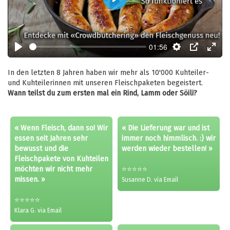
Play
01:56
Play
Settings
PIP
Enter
fulls
In den letzten 8 Jahren haben wir mehr als 10'000 Kuhteiler-
und Kuhteilerinnen mit unseren Fleischpaketen begeistert.
Wann teilst du zum ersten mal ein Rind, Lamm oder Söili?
« Wenn Fleisch, dann so! Wir
« Die Lieferung war und ist
essen seit Jahren sehr
immer noch himmlisch. :) wir
bewusst und die
werden wieder bestellen! »
Fleischpakete von Kuhteilen
möchten wir nicht mehr
⭐⭐⭐⭐⭐
missen. »
Susanne D. via Email
⭐⭐⭐⭐⭐
Klara G. via Email