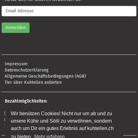
Impressum
Datenschutzerklärung
Allgemeine Geschäftsbedingungen (AGB)
Tier über Kuhteilen anbieten
Bezahlmöglichkeiten:
Risikofrei per Rechnung
Wir benützen Cookies! Nicht nur um ab und zu
Kreditkarte (Visa, Mastercard, Amex)
unsere Kühe und Söili zu verwöhnen, sondern
Banküberweisung (Frist: 5 Tage)
auch um Dir ein gutes Erlebnis auf kuhteilen.ch
zu bieten.
Mehr erfahren