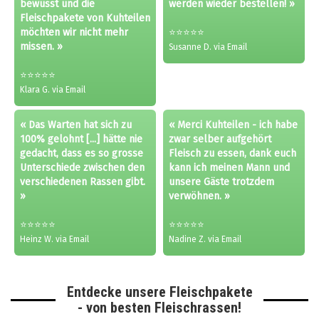
bewusst und die
werden wieder bestellen! »
Fleischpakete von Kuhteilen
möchten wir nicht mehr
⭐⭐⭐⭐⭐
missen. »
Susanne D. via Email
⭐⭐⭐⭐⭐
Klara G. via Email
« Das Warten hat sich zu
« Merci Kuhteilen - ich habe
100% gelohnt [...] hätte nie
zwar selber aufgehört
gedacht, dass es so grosse
Fleisch zu essen, dank euch
Unterschiede zwischen den
kann ich meinen Mann und
verschiedenen Rassen gibt.
unsere Gäste trotzdem
»
verwöhnen. »
⭐⭐⭐⭐⭐
⭐⭐⭐⭐⭐
Heinz W. via Email
Nadine Z. via Email
Entdecke unsere Fleischpakete
- von besten Fleischrassen!