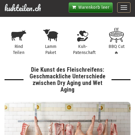
kuhteilen.ch
Warenkorb leer
Toggl
navig
Rind
Lamm
Kuh-
BBQ Cut
Teilen
Paket
Patenschaft
🔥
Die Kunst des Fleischreifens:
Geschmackliche Unterschiede
zwischen Dry Aging und Wet
Aging