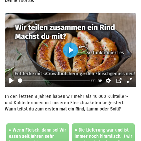
kennen sollte.
Play
01:56
Play
Settings
PIP
Enter
fulls
In den letzten 8 Jahren haben wir mehr als 10'000 Kuhteiler-
und Kuhteilerinnen mit unseren Fleischpaketen begeistert.
Wann teilst du zum ersten mal ein Rind, Lamm oder Söili?
« Wenn Fleisch, dann so! Wir
« Die Lieferung war und ist
essen seit Jahren sehr
immer noch himmlisch. :) wir