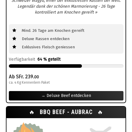
Schweizer Wagyu, einer der exklusivsten Rassen der Welt.
Legendär dank der schönen Marmorierung - 26 Tage
kontrolliert am Knochen gereift »
Mind. 26 Tage am Knochen gereift
Deluxe Rassen entdecken
Exklusives Fleisch geniessen
Verfügbarkeit
64 % geteilt
Ab SFr. 239.
00
ca. 4 Kg Kennenlern Paket
→ Deluxe Beef entdecken
🔥
BBQ BEEF - AUBRAC
🔥