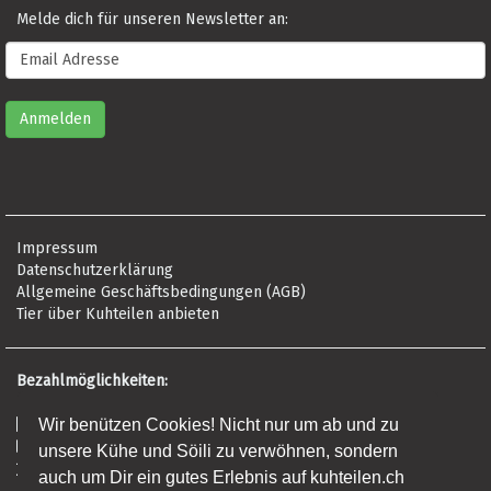
Melde dich für unseren Newsletter an:
Impressum
Datenschutzerklärung
Allgemeine Geschäftsbedingungen (AGB)
Tier über Kuhteilen anbieten
Bezahlmöglichkeiten:
Risikofrei per Rechnung
Wir benützen Cookies! Nicht nur um ab und zu
Kreditkarte (Visa, Mastercard, Amex)
unsere Kühe und Söili zu verwöhnen, sondern
Banküberweisung (Frist: 5 Tage)
auch um Dir ein gutes Erlebnis auf kuhteilen.ch