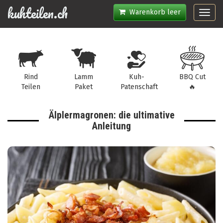
kuhteilen.ch
Warenkorb leer
Toggl
navig
Rind
Lamm
Kuh-
BBQ Cut
Teilen
Paket
Patenschaft
🔥
Älplermagronen: die ultimative
Anleitung