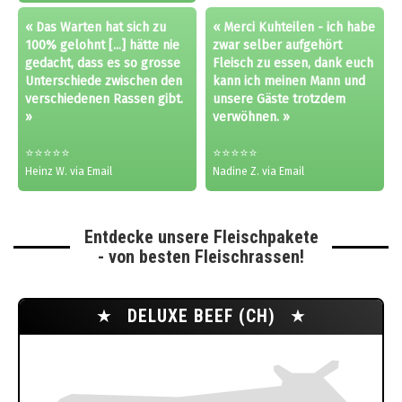
« Das Warten hat sich zu
« Merci Kuhteilen - ich habe
100% gelohnt [...] hätte nie
zwar selber aufgehört
gedacht, dass es so grosse
Fleisch zu essen, dank euch
Unterschiede zwischen den
kann ich meinen Mann und
verschiedenen Rassen gibt.
unsere Gäste trotzdem
»
verwöhnen. »
⭐⭐⭐⭐⭐
⭐⭐⭐⭐⭐
Heinz W. via Email
Nadine Z. via Email
Entdecke unsere Fleischpakete
- von besten Fleischrassen!
★
DELUXE BEEF (CH)
★