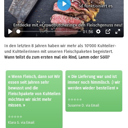
Play
01:56
Play
Settings
PIP
Enter
fulls
In den letzten 8 Jahren haben wir mehr als 10'000 Kuhteiler-
und Kuhteilerinnen mit unseren Fleischpaketen begeistert.
Wann teilst du zum ersten mal ein Rind, Lamm oder Söili?
« Wenn Fleisch, dann so! Wir
« Die Lieferung war und ist
essen seit Jahren sehr
immer noch himmlisch. :) wir
bewusst und die
werden wieder bestellen! »
Fleischpakete von Kuhteilen
möchten wir nicht mehr
⭐⭐⭐⭐⭐
missen. »
Susanne D. via Email
⭐⭐⭐⭐⭐
Klara G. via Email