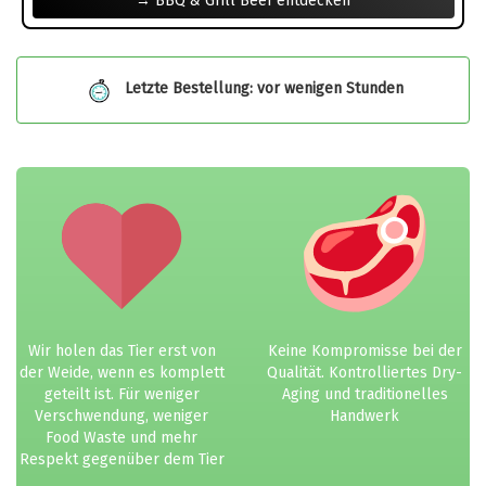
→ BBQ & Grill Beef entdecken
Letzte Bestellung: vor wenigen Stunden
Wir holen das Tier erst von
Keine Kompromisse bei der
der Weide, wenn es komplett
Qualität. Kontrolliertes Dry-
geteilt ist. Für weniger
Aging und traditionelles
Verschwendung, weniger
Handwerk
Food Waste und mehr
Respekt gegenüber dem Tier