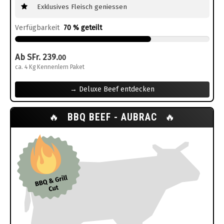
Exklusives Fleisch geniessen
Verfügbarkeit
70 % geteilt
Ab SFr. 239.
00
ca. 4 Kg Kennenlern Paket
→ Deluxe Beef entdecken
🔥
BBQ BEEF - AUBRAC
🔥