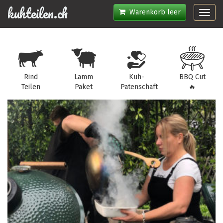
kuhteilen.ch
Warenkorb leer
Toggl
navig
Rind
Lamm
Kuh-
BBQ Cut
Teilen
Paket
Patenschaft
🔥