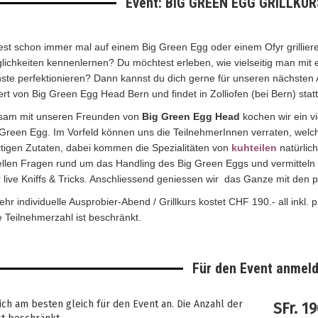
Event: BIG GREEN EGG GRILLKURS
est schon immer mal auf einem Big Green Egg oder einem Ofyr grillier
ichkeiten kennenlernen? Du möchtest erleben, wie vielseitig man mit 
nste perfektionieren? Dann kannst du dich gerne für unseren nächste
ert von Big Green Egg Head Bern und findet in Zolliofen (bei Bern) statt
am mit unseren Freunden von
Big Green Egg Head
kochen wir ein 
Green Egg. Im Vorfeld können uns die TeilnehmerInnen verraten, welche
tigen Zutaten, dabei kommen die Spezialitäten von
kuhteilen
natürlich
ellen Fragen rund um das Handling des Big Green Eggs und vermitteln d
live Kniffs & Tricks. Anschliessend geniessen wir das Ganze mit den
ehr individuelle Ausprobier-Abend / Grillkurs kostet CHF 190.- all inkl. 
ie Teilnehmerzahl ist beschränkt.
Für den Event anmel
ch am besten gleich für den Event an. Die Anzahl der
SFr.
19