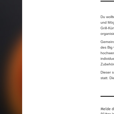
Du wollt
und Mögl
Grill-Kü
organisi
Gemeins
des Big 
hochwer
individu
Zubehör 
Dieser s
statt. D
Melde di