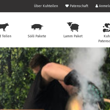
Über Kuhteilen
Patenschaft
Anmeld
d Teilen
Söili Pakete
Lamm Paket
Kuh
Patensc