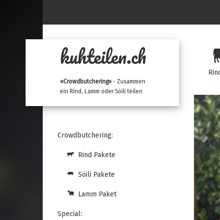
kuhteilen.ch
Rin
«Crowdbutchering»
- Zusammen
ein Rind, Lamm oder Söili teilen
Crowdbutchering:
Rind Pakete
Söili Pakete
Lamm Paket
Special: