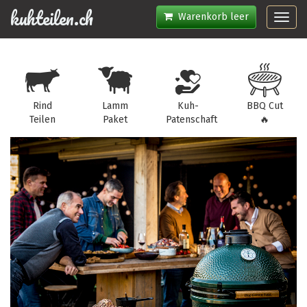
kuhteilen.ch
Warenkorb leer
Toggl
navig
Rind
Lamm
Kuh-
BBQ Cut
Teilen
Paket
Patenschaft
🔥