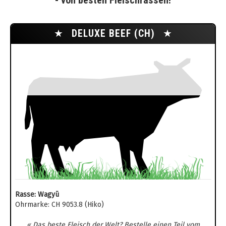
- von besten Fleischrassen!
★
DELUXE BEEF (CH)
★
Rasse: Wagyū
Ohrmarke: CH 9053.8 (Hiko)
« Das beste Fleisch der Welt? Bestelle einen Teil vom