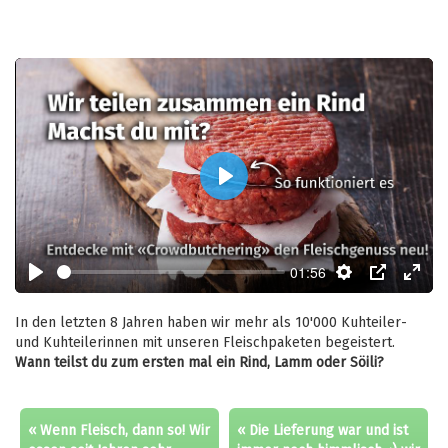
Play
01:56
Play
Settings
PIP
Enter
fulls
In den letzten 8 Jahren haben wir mehr als 10'000 Kuhteiler-
und Kuhteilerinnen mit unseren Fleischpaketen begeistert.
Wann teilst du zum ersten mal ein Rind, Lamm oder Söili?
« Wenn Fleisch, dann so! Wir
« Die Lieferung war und ist