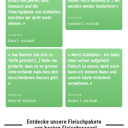
essen seit Jahren sehr
immer noch himmlisch. :) wir
bewusst und die
werden wieder bestellen! »
Fleischpakete von Kuhteilen
möchten wir nicht mehr
⭐⭐⭐⭐⭐
missen. »
Susanne D. via Email
⭐⭐⭐⭐⭐
Klara G. via Email
« Das Warten hat sich zu
« Merci Kuhteilen - ich habe
100% gelohnt [...] hätte nie
zwar selber aufgehört
gedacht, dass es so grosse
Fleisch zu essen, dank euch
Unterschiede zwischen den
kann ich meinen Mann und
verschiedenen Rassen gibt.
unsere Gäste trotzdem
»
verwöhnen. »
⭐⭐⭐⭐⭐
⭐⭐⭐⭐⭐
Heinz W. via Email
Nadine Z. via Email
Entdecke unsere Fleischpakete