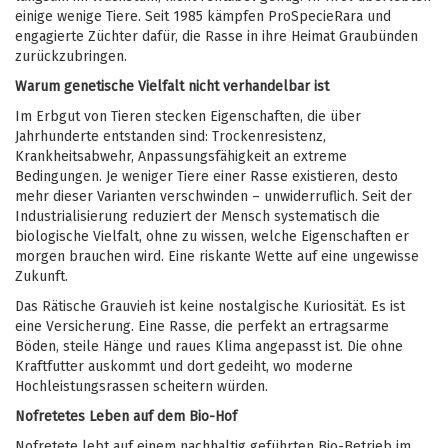
einige wenige Tiere. Seit 1985 kämpfen ProSpecieRara und
engagierte Züchter dafür, die Rasse in ihre Heimat Graubünden
zurückzubringen.
Warum genetische Vielfalt nicht verhandelbar ist
Im Erbgut von Tieren stecken Eigenschaften, die über
Jahrhunderte entstanden sind: Trockenresistenz,
Krankheitsabwehr, Anpassungsfähigkeit an extreme
Bedingungen. Je weniger Tiere einer Rasse existieren, desto
mehr dieser Varianten verschwinden – unwiderruflich. Seit der
Industrialisierung reduziert der Mensch systematisch die
biologische Vielfalt, ohne zu wissen, welche Eigenschaften er
morgen brauchen wird. Eine riskante Wette auf eine ungewisse
Zukunft.
Das Rätische Grauvieh ist keine nostalgische Kuriosität. Es ist
eine Versicherung. Eine Rasse, die perfekt an ertragsarme
Böden, steile Hänge und raues Klima angepasst ist. Die ohne
Kraftfutter auskommt und dort gedeiht, wo moderne
Hochleistungsrassen scheitern würden.
Nofretetes Leben auf dem Bio-Hof
Nofretete lebt auf einem nachhaltig geführten Bio-Betrieb im