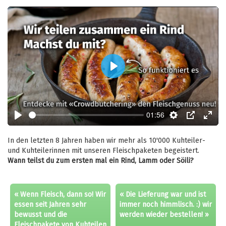
Play
01:56
Play
Settings
PIP
Enter
fulls
In den letzten 8 Jahren haben wir mehr als 10'000 Kuhteiler-
und Kuhteilerinnen mit unseren Fleischpaketen begeistert.
Wann teilst du zum ersten mal ein Rind, Lamm oder Söili?
« Wenn Fleisch, dann so! Wir
« Die Lieferung war und ist
essen seit Jahren sehr
immer noch himmlisch. :) wir
bewusst und die
werden wieder bestellen! »
Fleischpakete von Kuhteilen