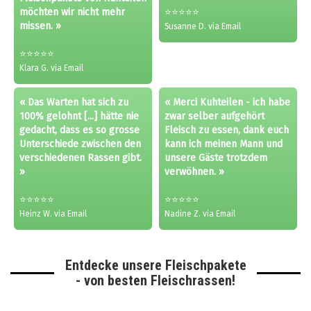
möchten wir nicht mehr
⭐⭐⭐⭐⭐
missen. »
Susanne D. via Email
⭐⭐⭐⭐⭐
Klara G. via Email
« Das Warten hat sich zu
« Merci Kuhteilen - ich habe
100% gelohnt [...] hätte nie
zwar selber aufgehört
gedacht, dass es so grosse
Fleisch zu essen, dank euch
Unterschiede zwischen den
kann ich meinen Mann und
verschiedenen Rassen gibt.
unsere Gäste trotzdem
»
verwöhnen. »
⭐⭐⭐⭐⭐
⭐⭐⭐⭐⭐
Heinz W. via Email
Nadine Z. via Email
Entdecke unsere Fleischpakete
- von besten Fleischrassen!