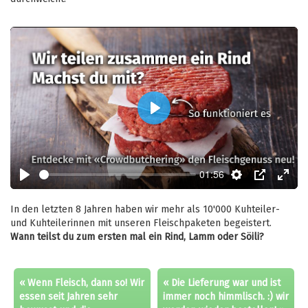
Play
01:56
Play
Settings
PIP
Enter
fulls
In den letzten 8 Jahren haben wir mehr als 10'000 Kuhteiler-
und Kuhteilerinnen mit unseren Fleischpaketen begeistert.
Wann teilst du zum ersten mal ein Rind, Lamm oder Söili?
« Wenn Fleisch, dann so! Wir
« Die Lieferung war und ist
essen seit Jahren sehr
immer noch himmlisch. :) wir