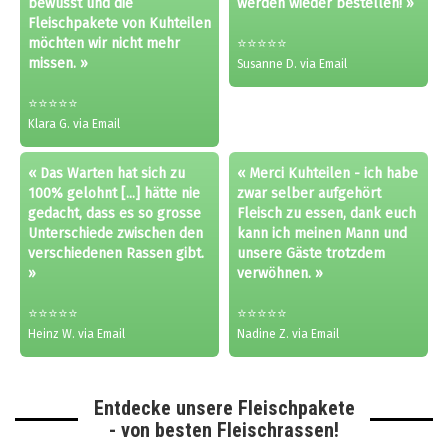
bewusst und die
werden wieder bestellen! »
Fleischpakete von Kuhteilen
möchten wir nicht mehr
⭐⭐⭐⭐⭐
missen. »
Susanne D. via Email
⭐⭐⭐⭐⭐
Klara G. via Email
« Das Warten hat sich zu
« Merci Kuhteilen - ich habe
100% gelohnt [...] hätte nie
zwar selber aufgehört
gedacht, dass es so grosse
Fleisch zu essen, dank euch
Unterschiede zwischen den
kann ich meinen Mann und
verschiedenen Rassen gibt.
unsere Gäste trotzdem
»
verwöhnen. »
⭐⭐⭐⭐⭐
⭐⭐⭐⭐⭐
Heinz W. via Email
Nadine Z. via Email
Entdecke unsere Fleischpakete
- von besten Fleischrassen!