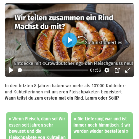
Play
01:56
Play
Settings
PIP
Enter
fulls
In den letzten 8 Jahren haben wir mehr als 10'000 Kuhteiler-
und Kuhteilerinnen mit unseren Fleischpaketen begeistert.
Wann teilst du zum ersten mal ein Rind, Lamm oder Söili?
« Wenn Fleisch, dann so! Wir
« Die Lieferung war und ist
essen seit Jahren sehr
immer noch himmlisch. :) wir
bewusst und die
werden wieder bestellen! »
Fleischpakete von Kuhteilen