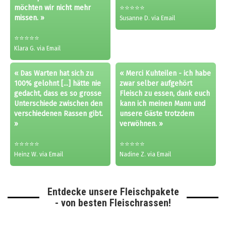
möchten wir nicht mehr
⭐⭐⭐⭐⭐
missen. »
Susanne D. via Email
⭐⭐⭐⭐⭐
Klara G. via Email
« Das Warten hat sich zu
« Merci Kuhteilen - ich habe
100% gelohnt [...] hätte nie
zwar selber aufgehört
gedacht, dass es so grosse
Fleisch zu essen, dank euch
Unterschiede zwischen den
kann ich meinen Mann und
verschiedenen Rassen gibt.
unsere Gäste trotzdem
»
verwöhnen. »
⭐⭐⭐⭐⭐
⭐⭐⭐⭐⭐
Heinz W. via Email
Nadine Z. via Email
Entdecke unsere Fleischpakete
- von besten Fleischrassen!