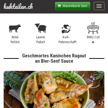
kuhteilen.ch
Warenkorb leer
Toggl
navig
Rind
Lamm
Kuh-
BBQ Cut
Teilen
Paket
Patenschaft
🔥
Geschmortes Kaninchen Ragout
an Bier-Senf Sauce