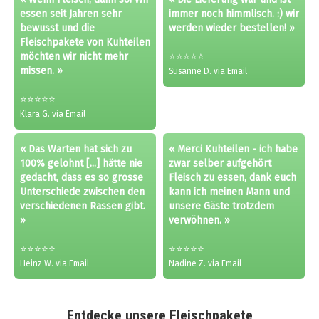
essen seit Jahren sehr
immer noch himmlisch. :) wir
bewusst und die
werden wieder bestellen! »
Fleischpakete von Kuhteilen
möchten wir nicht mehr
⭐⭐⭐⭐⭐
missen. »
Susanne D. via Email
⭐⭐⭐⭐⭐
Klara G. via Email
« Das Warten hat sich zu
« Merci Kuhteilen - ich habe
100% gelohnt [...] hätte nie
zwar selber aufgehört
gedacht, dass es so grosse
Fleisch zu essen, dank euch
Unterschiede zwischen den
kann ich meinen Mann und
verschiedenen Rassen gibt.
unsere Gäste trotzdem
»
verwöhnen. »
⭐⭐⭐⭐⭐
⭐⭐⭐⭐⭐
Heinz W. via Email
Nadine Z. via Email
Entdecke unsere Fleischpakete