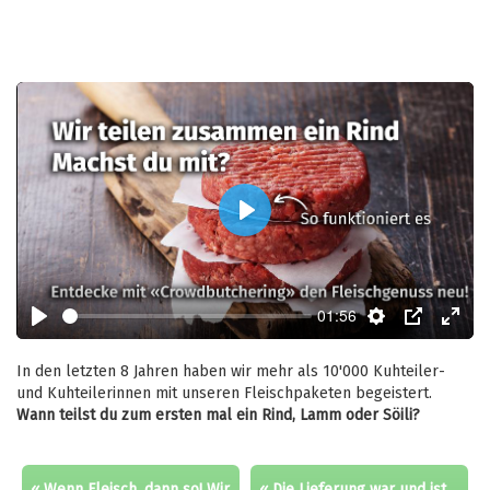
Play
01:56
Play
Settings
PIP
Enter
fulls
In den letzten 8 Jahren haben wir mehr als 10'000 Kuhteiler-
und Kuhteilerinnen mit unseren Fleischpaketen begeistert.
Wann teilst du zum ersten mal ein Rind, Lamm oder Söili?
« Wenn Fleisch, dann so! Wir
« Die Lieferung war und ist