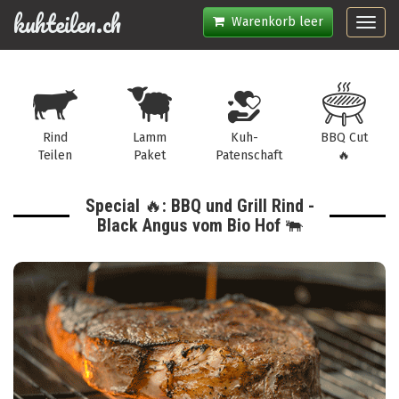
kuhteilen.ch
Warenkorb leer
Toggl
navig
Rind
Lamm
Kuh-
BBQ Cut
Teilen
Paket
Patenschaft
🔥
Special 🔥: BBQ und Grill Rind -
Black Angus vom Bio Hof 🐃