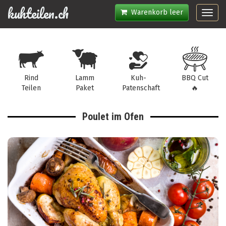
kuhteilen.ch
Warenkorb leer
Toggl
navig
Rind
Lamm
Kuh-
BBQ Cut
Teilen
Paket
Patenschaft
🔥
Poulet im Ofen