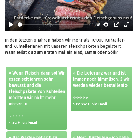
Play
01:56
Play
Settings
PIP
Enter
fulls
In den letzten 8 Jahren haben wir mehr als 10'000 Kuhteiler-
und Kuhteilerinnen mit unseren Fleischpaketen begeistert.
Wann teilst du zum ersten mal ein Rind, Lamm oder Söili?
« Wenn Fleisch, dann so! Wir
« Die Lieferung war und ist
essen seit Jahren sehr
immer noch himmlisch. :) wir
bewusst und die
werden wieder bestellen! »
Fleischpakete von Kuhteilen
möchten wir nicht mehr
⭐⭐⭐⭐⭐
missen. »
Susanne D. via Email
⭐⭐⭐⭐⭐
Klara G. via Email
« Das Warten hat sich zu
« Merci Kuhteilen - ich habe