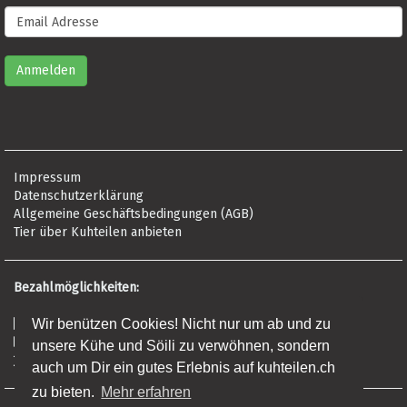
Impressum
Datenschutzerklärung
Allgemeine Geschäftsbedingungen (AGB)
Tier über Kuhteilen anbieten
Bezahlmöglichkeiten:
Wir benützen Cookies! Nicht nur um ab und zu
Risikofrei per Rechnung
Kreditkarte (Visa, Mastercard, Amex)
unsere Kühe und Söili zu verwöhnen, sondern
Banküberweisung (Frist: 5 Tage)
auch um Dir ein gutes Erlebnis auf kuhteilen.ch
zu bieten.
Mehr erfahren