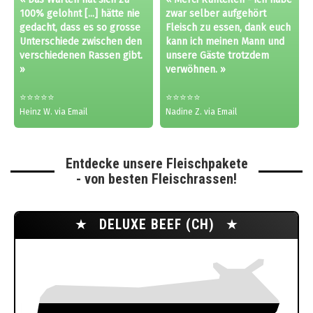
100% gelohnt [...] hätte nie
zwar selber aufgehört
gedacht, dass es so grosse
Fleisch zu essen, dank euch
Unterschiede zwischen den
kann ich meinen Mann und
verschiedenen Rassen gibt.
unsere Gäste trotzdem
»
verwöhnen. »
⭐⭐⭐⭐⭐
⭐⭐⭐⭐⭐
Heinz W. via Email
Nadine Z. via Email
Entdecke unsere Fleischpakete
- von besten Fleischrassen!
★
DELUXE BEEF (CH)
★