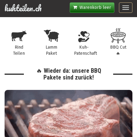
kuhteilen.ch
Warenkorb leer
Toggl
navig
Rind
Lamm
Kuh-
BBQ Cut
Teilen
Paket
Patenschaft
🔥
🔥 Wieder da: unsere BBQ
Pakete sind zurück!