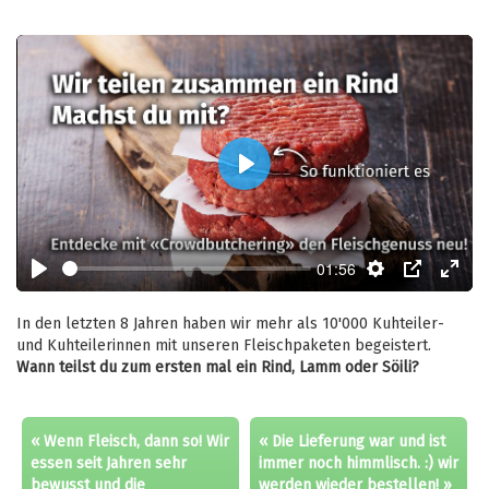
Play
01:56
Play
Settings
PIP
Enter
fulls
In den letzten 8 Jahren haben wir mehr als 10'000 Kuhteiler-
und Kuhteilerinnen mit unseren Fleischpaketen begeistert.
Wann teilst du zum ersten mal ein Rind, Lamm oder Söili?
« Wenn Fleisch, dann so! Wir
« Die Lieferung war und ist
essen seit Jahren sehr
immer noch himmlisch. :) wir
bewusst und die
werden wieder bestellen! »