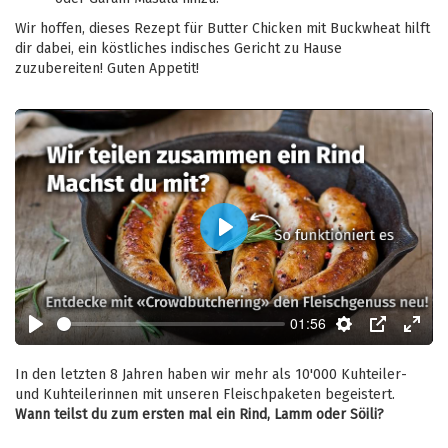
Wir hoffen, dieses Rezept für Butter Chicken mit Buckwheat hilft
dir dabei, ein köstliches indisches Gericht zu Hause
zuzubereiten! Guten Appetit!
Play
01:56
Play
Settings
PIP
Enter
fulls
In den letzten 8 Jahren haben wir mehr als 10'000 Kuhteiler-
und Kuhteilerinnen mit unseren Fleischpaketen begeistert.
Wann teilst du zum ersten mal ein Rind, Lamm oder Söili?