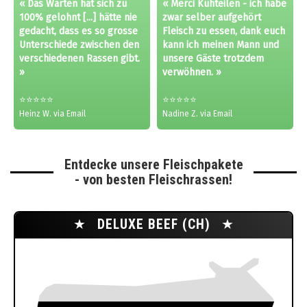
« Das Warten hat sich zu
« Merci Kuhteilen - ich habe
100% gelohnt [...] hätte nie
zwar selber aufgehört
gedacht, dass es so grosse
Fleisch zu essen, dank euch
Unterschiede zwischen den
kann ich meinen Mann und
verschiedenen Rassen gibt.
unsere Gäste trotzdem
»
verwöhnen. »
⭐⭐⭐⭐⭐
⭐⭐⭐⭐⭐
Heinz W. via Email
Nadine Z. via Email
Entdecke unsere Fleischpakete
- von besten Fleischrassen!
★
DELUXE BEEF (CH)
★