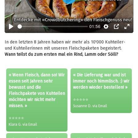
Play
01:56
Play
Settings
PIP
Enter
fulls
In den letzten 8 Jahren haben wir mehr als 10'000 Kuhteiler-
und Kuhteilerinnen mit unseren Fleischpaketen begeistert.
Wann teilst du zum ersten mal ein Rind, Lamm oder Söili?
« Wenn Fleisch, dann so! Wir
« Die Lieferung war und ist
essen seit Jahren sehr
immer noch himmlisch. :) wir
bewusst und die
werden wieder bestellen! »
Fleischpakete von Kuhteilen
möchten wir nicht mehr
⭐⭐⭐⭐⭐
missen. »
Susanne D. via Email
⭐⭐⭐⭐⭐
Klara G. via Email