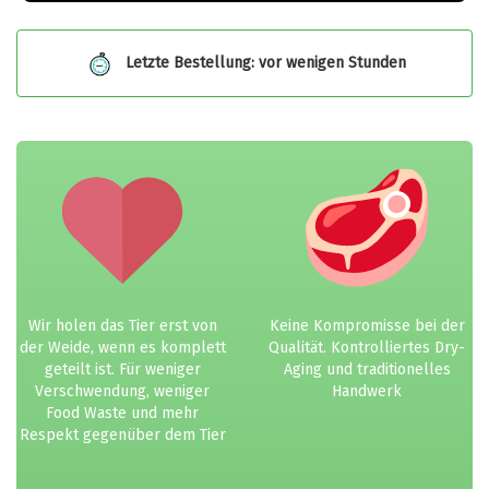
Letzte Bestellung: vor wenigen Stunden
Wir holen das Tier erst von
Keine Kompromisse bei der
der Weide, wenn es komplett
Qualität. Kontrolliertes Dry-
geteilt ist. Für weniger
Aging und traditionelles
Verschwendung, weniger
Handwerk
Food Waste und mehr
Respekt gegenüber dem Tier