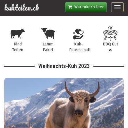
kuhteilen.ch
Warenkorb leer
Toggl
navig
Rind
Lamm
Kuh-
BBQ Cut
Teilen
Paket
Patenschaft
🔥
Weihnachts-Kuh 2023