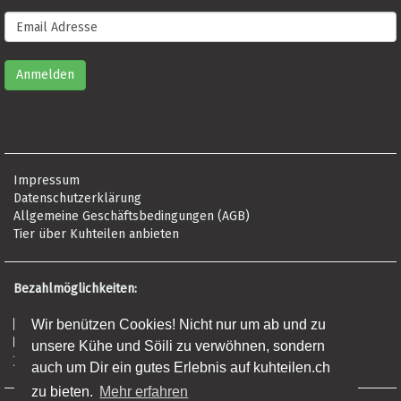
Impressum
Datenschutzerklärung
Allgemeine Geschäftsbedingungen (AGB)
Tier über Kuhteilen anbieten
Bezahlmöglichkeiten:
Wir benützen Cookies! Nicht nur um ab und zu
Risikofrei per Rechnung
Kreditkarte (Visa, Mastercard, Amex)
unsere Kühe und Söili zu verwöhnen, sondern
Banküberweisung (Frist: 5 Tage)
auch um Dir ein gutes Erlebnis auf kuhteilen.ch
zu bieten.
Mehr erfahren