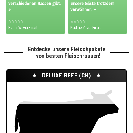
verschiedenen Rassen gibt.
unsere Gäste trotzdem
»
verwöhnen. »
⭐⭐⭐⭐⭐
⭐⭐⭐⭐⭐
Heinz W. via Email
Nadine Z. via Email
Entdecke unsere Fleischpakete
- von besten Fleischrassen!
★
DELUXE BEEF (CH)
★