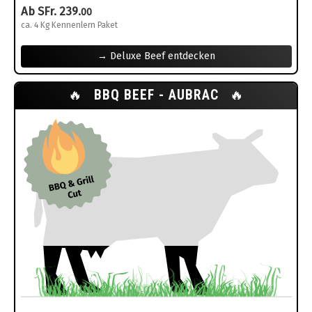
Ab SFr. 239.
00
ca. 4 Kg Kennenlern Paket
→ Deluxe Beef entdecken
🔥
BBQ BEEF - AUBRAC
🔥