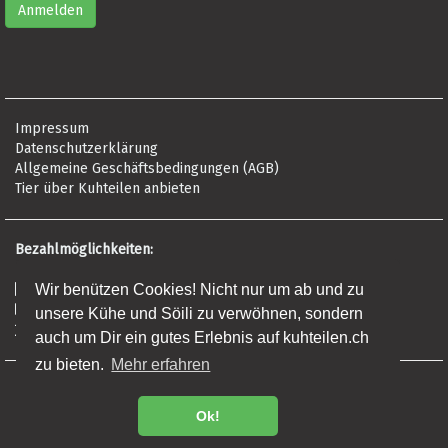
Impressum
Datenschutzerklärung
Allgemeine Geschäftsbedingungen (AGB)
Tier über Kuhteilen anbieten
Bezahlmöglichkeiten:
Risikofrei per Rechnung
Wir benützen Cookies! Nicht nur um ab und zu
Kreditkarte (Visa, Mastercard, Amex)
unsere Kühe und Söili zu verwöhnen, sondern
Banküberweisung (Frist: 5 Tage)
auch um Dir ein gutes Erlebnis auf kuhteilen.ch
zu bieten.
Mehr erfahren
Regionalprodukte
Premium Fleisch
Ok!
Fleisch Online Bestellen - Direkt ab Bio Hof