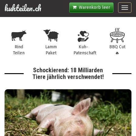
kuhteilen.ch
Warenkorb leer
Toggl
navig
Rind
Lamm
Kuh-
BBQ Cut
Teilen
Paket
Patenschaft
🔥
Schockierend: 18 Milliarden
Tiere jährlich verschwendet!