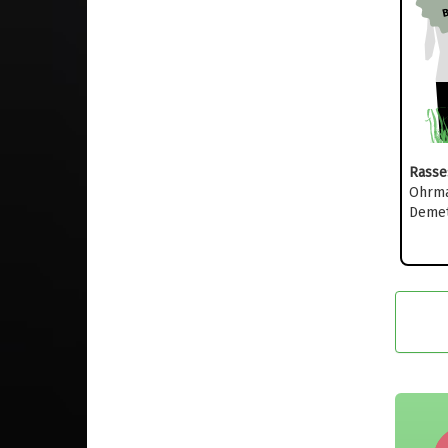
Rasse
Ohrma
Demet