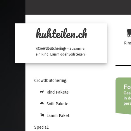
kuhteilen.ch
Rin
«Crowdbutchering»
- Zusammen
ein Rind, Lamm oder Söili teilen
Crowdbutchering:
Rind Pakete
Söili Pakete
Lamm Paket
Special: