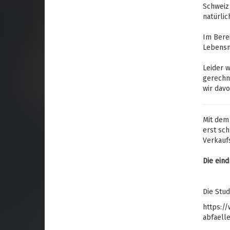
Schweiz 
natürlic
Im Berei
Lebensmi
Leider w
gerechn
wir davo
Mit dem
erst sch
Verkauf
Die ein
Die Stud
https:/
abfaell