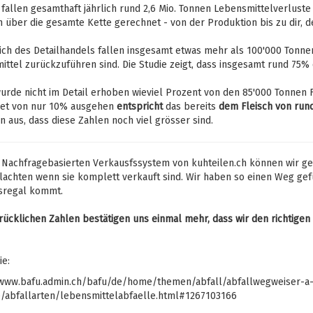
fallen gesamthaft jährlich rund 2,6 Mio. Tonnen Lebensmittelverluste 
h über die gesamte Kette gerechnet - von der Produktion bis zu dir,
ch des Detailhandels fallen insgesamt etwas mehr als 100'000 Tonnen
ttel zurückzuführen sind. Die Studie zeigt, dass insgesamt rund 75
urde nicht im Detail erhoben wieviel Prozent von den 85'000 Tonnen F
et von nur 10% ausgehen
entspricht
das bereits
dem Fleisch von rund
n aus, dass diese Zahlen noch viel grösser sind.
 Nachfragebasierten Verkausfssystem von kuhteilen.ch können wir gem
lachten wenn sie komplett verkauft sind. Wir haben so einen Weg gefun
sregal kommt.
drücklichen Zahlen bestätigen uns einmal mehr, dass wir den richtig
ie:
/www.bafu.admin.ch/bafu/de/home/themen/abfall/abfallwegweiser-a
e/abfallarten/lebensmittelabfaelle.html#1267103166