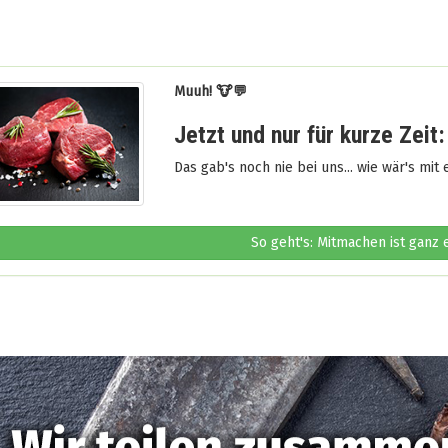
Muuh! 🐮💬
Jetzt und nur für kurze Zeit:
Das gab's noch nie bei uns... wie wär's mit
So geht's: Mitmachen ist ganz 