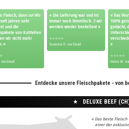
 Fleisch, dann so! Wir
« Die Lieferung war und ist
« Das War
seit Jahren sehr
immer noch himmlisch. :) wir
100% geloh
st und die
werden wieder bestellen! »
gedacht, 
hpakete von Kuhteilen
Unterschi
en wir nicht mehr
⭐⭐⭐⭐⭐
verschied
. »
»
Susanne D. via Email
⭐
⭐⭐⭐⭐⭐
 via Email
Heinz W. via
Entdecke unsere Fleischpakete - von b
★
DELUXE BEEF (C
« Das beste Fleisch
einer der exklusi