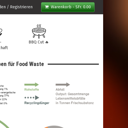
en / Registrieren
Warenkorb - SFr. 0.00
-
BBQ Cut 🔥
haft
rben für Food Waste