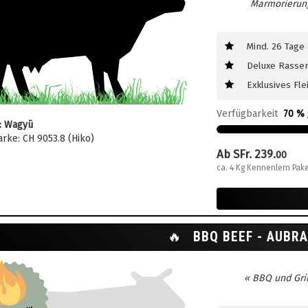
Marmorierung
Mind. 26 Tage
Deluxe Rasse
Exklusives Fl
Verfügbarkeit
70 % 
: Wagyū
rke: CH 9053.8 (Hiko)
Ab SFr. 239.
00
ca. 4 Kg Kennenlern Pake
🔥
BBQ BEEF - AUBR
« BBQ und Grill