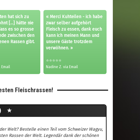
ten hat sich zu
« Merci Kuhteilen - ich habe
nt [...] hätte nie
zwar selber aufgehört
dass es so grosse
Fleisch zu essen, dank euch
ede zwischen den
kann ich meinen Mann und
enen Rassen gibt.
unsere Gäste trotzdem
verwöhnen. »
⭐⭐⭐⭐⭐
 Email
Nadine Z. via Email
esten Fleischrassen!
H)
★
 der Welt? Bestelle einen Teil vom Schweizer Wagyu,
vsten Rassen der Welt. Legendär dank der schönen