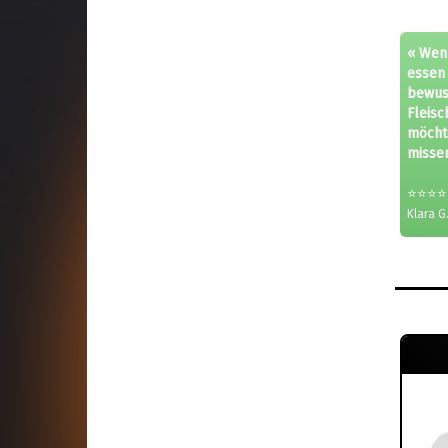
« Wenn
essen 
bewus
Fleisc
möcht
missen
⭐⭐⭐⭐
Klara G.